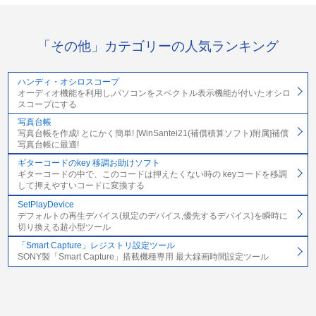
「その他」カテゴリーの人気ランキング
ハンディ・オシロスコープ
オーディオ機能を利用し,パソコンをスペクトル表示機能が付いたオシロ
スコープにする
写真台帳
写真台帳を作成! とにかく簡単! [WinSantei21(補償積算ソフト)附属]補償
写真台帳に最適!
ギターコードのkey 移調お助けソフト
ギターコードの中で、このコードは押えたくない時の keyコードを移調
して押えやすいコードに変換する
SetPlayDevice
デフォルトの再生デバイス(規定のデバイス,優先するデバイス)を瞬時に
切り換える超小型ツール
「Smart Capture」レジストリ設定ツール
SONY製「Smart Capture」搭載機種専用 最大録画時間設定ツール