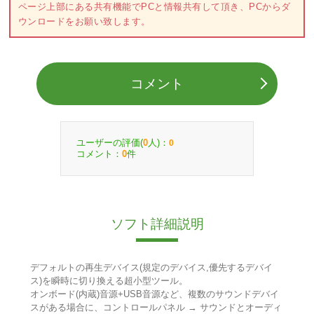
ページ上部にある共有機能でPCと情報共有して頂き、PCからダ
ウンロードをお願い致します。
コメント
ユーザーの評価(
人)：
0
0
コメント：
件
0
ソフト詳細説明
デフォルトの再生デバイス(規定のデバイス,優先するデバイ
ス)を瞬時に切り換える超小型ツール。
オンボード(内蔵)音源+USB音源など、複数のサウンドデバイ
スがある場合に、コントロールパネル → サウンドとオーディ