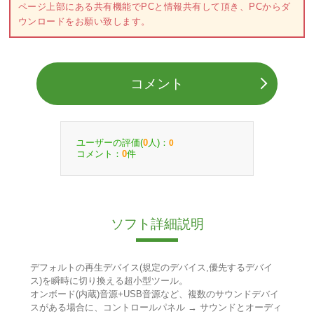
ページ上部にある共有機能でPCと情報共有して頂き、PCからダ
ウンロードをお願い致します。
コメント
ユーザーの評価(
人)：
0
0
コメント：
件
0
ソフト詳細説明
デフォルトの再生デバイス(規定のデバイス,優先するデバイ
ス)を瞬時に切り換える超小型ツール。
オンボード(内蔵)音源+USB音源など、複数のサウンドデバイ
スがある場合に、コントロールパネル → サウンドとオーディ