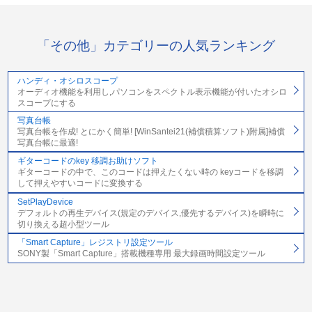
「その他」カテゴリーの人気ランキング
ハンディ・オシロスコープ
オーディオ機能を利用し,パソコンをスペクトル表示機能が付いたオシロ
スコープにする
写真台帳
写真台帳を作成! とにかく簡単! [WinSantei21(補償積算ソフト)附属]補償
写真台帳に最適!
ギターコードのkey 移調お助けソフト
ギターコードの中で、このコードは押えたくない時の keyコードを移調
して押えやすいコードに変換する
SetPlayDevice
デフォルトの再生デバイス(規定のデバイス,優先するデバイス)を瞬時に
切り換える超小型ツール
「Smart Capture」レジストリ設定ツール
SONY製「Smart Capture」搭載機種専用 最大録画時間設定ツール