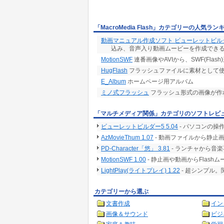
「MacroMedia Flash」カテゴリーの人気ラン
動画マニュアル作成ソフト ビューレットビル
込み、音声入り動画ムービーを作成でき
MotionSWF
連番画像やAVIから、SWF(Flas
HugFlash
フラッシュファイルに素材として
E_Album
ホームページ用アルバム
ミノ式フラッシュ
フラッシュ形式の画像が作
「マルチメディア関係」カテゴリのソフトレビ
ビューレットビルダー5 5.04
- パソコンの
AzMovieThum 1.07
- 動画ファイルから静止
PD-Character「悠」 3.81
- ランチャから音
MotionSWF 1.00
- 静止画や動画からFlas
LightPlay(ライトプレイ) 1.22
- 超シンプル
カテゴリーから選ぶ
文書作成
イン
画像＆サウンド
ビジ