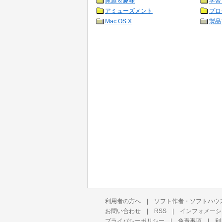
家庭＆趣味
学習
アミューズメント
プロ
Mac OS X
製品
利用者の方へ
|
ソフト作者・ソフトハウ
お問い合わせ
|
RSS
|
インフォメーシ
プライバシーポリシー
|
免責事項
|
利