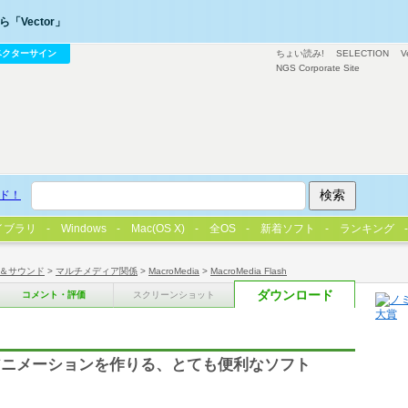
「Vector」
ベクターサイン
ちょい読み!
SELECTION
V
NGS Corporate Site
ド！
イブラリ
Windows
Mac(OS X)
全OS
新着ソフト
ランキング
＆サウンド
>
マルチメディア関係
>
MacroMedia
>
MacroMedia Flash
ダウンロード
コメント・評価
スクリーンショット
アニメーションを作りる、とても便利なソフト