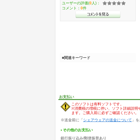
ユーザーの評価(
0
人)：
コメント：
0
件
■関連キーワード
お支払い
このソフトは有料ソフトです。
※消費税の増税に伴い、ソフト詳細説明
ます。ご購入前に必ずご確認ください。
※送金前に「
シェアウェアの送金について
」を
その他のお支払い
銀行振り込み/郵便振替あり