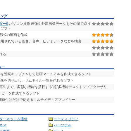
キング
ダー6
パソコン操作 画像や外部画像データをその場で取り
るソフト
h)形式の動画を作成
使用されている画像、音声、ビデオデータなどを抽出
れる
ュー
操作を連続キャプチャして動画マニュアルを作成できるソフト
画像を切り出し、サムネイル一覧を作れるソフト
楽再生まで、多彩な機能を搭載する“超”多機能デスクトップアクセサリ
hムービーを作成できるソフト
。関連付けだけで使えるマルチメディアプレイヤー
ターネット＆通信
ユーティリティ
ネス
パーソナル