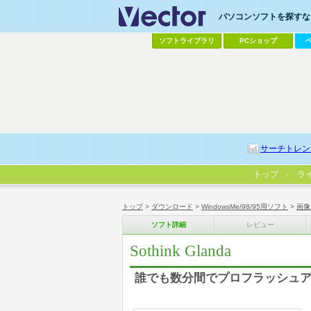
パソコンソフトを探すなら
ソフトライブラリ
PCショップ
サーチトレン
トップ
ラ
トップ
>
ダウンロード
>
WindowsMe/98/95用ソフト
>
画像
ソフト詳細
レビュー
Sothink Glanda
誰でも数分間でプロフラッシュ