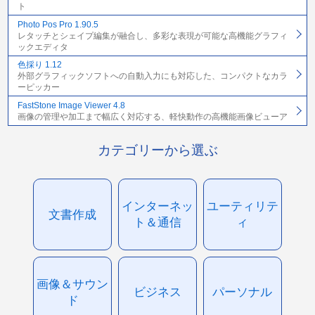
ト
Photo Pos Pro 1.90.5
レタッチとシェイプ編集が融合し、多彩な表現が可能な高機能グラフィ
ックエディタ
色採り 1.12
外部グラフィックソフトへの自動入力にも対応した、コンパクトなカラ
ーピッカー
FastStone Image Viewer 4.8
画像の管理や加工まで幅広く対応する、軽快動作の高機能画像ビューア
カテゴリーから選ぶ
インターネッ
ユーティリテ
文書作成
ト＆通信
ィ
画像＆サウン
ビジネス
パーソナル
ド