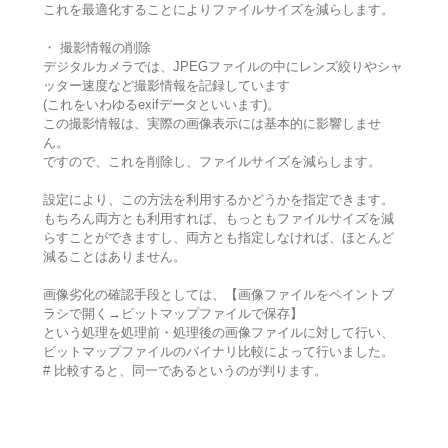
これを最適化することによりファイルサイズを減らします。
・ 撮影情報の削除
デジタルカメラでは、JPEGファイルの中にレンズ絞りやシャ
ッター速度など撮影情報を記録しています
(これをいわゆるexifデータといいます)。
この撮影情報は、実際の画像表示には基本的に影響しませ
ん。
ですので、これを削除し、ファイルサイズを減らします。
設定により、この方法を利用するかどうかを指定できます。
もちろん両方とも利用すれば、もっともファイルサイズを減
らすことができますし、両方とも指定しなければ、ほとんど
減ることはありません。
画像劣化の確認手段としては、【画像ファイルをペイントブ
ラシで開く→ビットマップファイルで保存】
という処理を処理前・処理後の画像ファイルに対して行い、
ビットマップファイルのバイナリ比較によって行いました。
# 比較すると、同一であるというのが判ります。