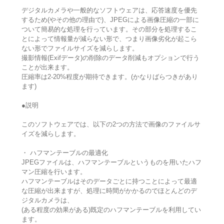
デジタルカメラや一般的なソフトウェアは、応答速度を優先
するため(やその他の理由で)、JPEGによる画像圧縮の一部に
ついて簡易的な処理を行っています。その部分を処理するこ
とによって情報量が減らない形で、つまり画像劣化が起こら
ない形でファイルサイズを減らします。
撮影情報(Exifデータ)の削除のデータ削減もオプションで行う
ことが出来ます。
圧縮率は2-20%程度が期待できます。(かなりばらつきがあり
ます)
●説明
このソフトウェアでは、以下の2つの方法で画像のファイルサ
イズを減らします。
・ ハフマンテーブルの最適化
JPEGファイルは、ハフマンテーブルというものを用いたハフ
マン圧縮を行います。
ハフマンテーブルはそのデータごとに持つことによって最適
な圧縮が出来ますが、処理に時間がかかるのでほとんどのデ
ジタルカメラは、
(ある程度の効果がある)既定のハフマンテーブルを利用してい
ます。