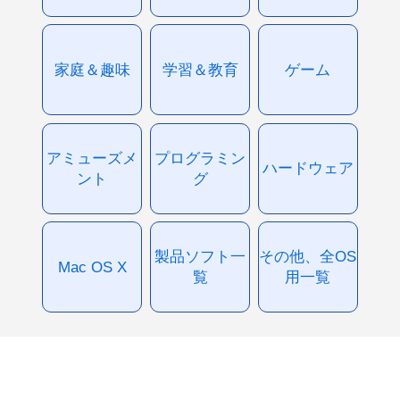
家庭＆趣味
学習＆教育
ゲーム
アミューズメ
プログラミン
ハードウェア
ント
グ
製品ソフト一
その他、全OS
Mac OS X
覧
用一覧