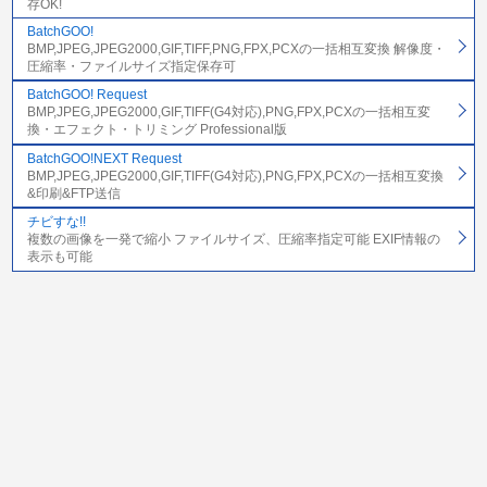
存OK!
BatchGOO!
BMP,JPEG,JPEG2000,GIF,TIFF,PNG,FPX,PCXの一括相互変換 解像度・
圧縮率・ファイルサイズ指定保存可
BatchGOO! Request
BMP,JPEG,JPEG2000,GIF,TIFF(G4対応),PNG,FPX,PCXの一括相互変
換・エフェクト・トリミング Professional版
BatchGOO!NEXT Request
BMP,JPEG,JPEG2000,GIF,TIFF(G4対応),PNG,FPX,PCXの一括相互変換
&印刷&FTP送信
チビすな!!
複数の画像を一発で縮小 ファイルサイズ、圧縮率指定可能 EXIF情報の
表示も可能