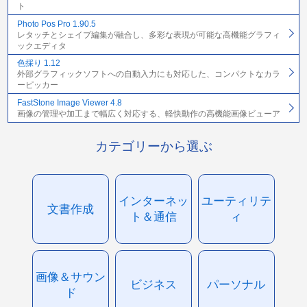
ト
Photo Pos Pro 1.90.5
レタッチとシェイプ編集が融合し、多彩な表現が可能な高機能グラフィ
ックエディタ
色採り 1.12
外部グラフィックソフトへの自動入力にも対応した、コンパクトなカラ
ーピッカー
FastStone Image Viewer 4.8
画像の管理や加工まで幅広く対応する、軽快動作の高機能画像ビューア
カテゴリーから選ぶ
インターネッ
ユーティリテ
文書作成
ト＆通信
ィ
画像＆サウン
ビジネス
パーソナル
ド