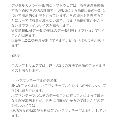
デジタルカメラや一般的なソフトウェアは、応答速度を優先
するため(やその他の理由で)、JPEGによる画像圧縮の一部に
ついて簡易的な処理を行っています。その部分を処理するこ
とによって情報量が減らない形で、つまり画像劣化が起こら
ない形でファイルサイズを減らします。
撮影情報(Exifデータ)の削除のデータ削減もオプションで行う
ことが出来ます。
圧縮率は2-20%程度が期待できます。(かなりばらつきがあり
ます)
●説明
このソフトウェアでは、以下の2つの方法で画像のファイルサ
イズを減らします。
・ ハフマンテーブルの最適化
JPEGファイルは、ハフマンテーブルというものを用いたハフ
マン圧縮を行います。
ハフマンテーブルはそのデータごとに持つことによって最適
な圧縮が出来ますが、処理に時間がかかるのでほとんどのデ
ジタルカメラは、
(ある程度の効果がある)既定のハフマンテーブルを利用してい
ます。