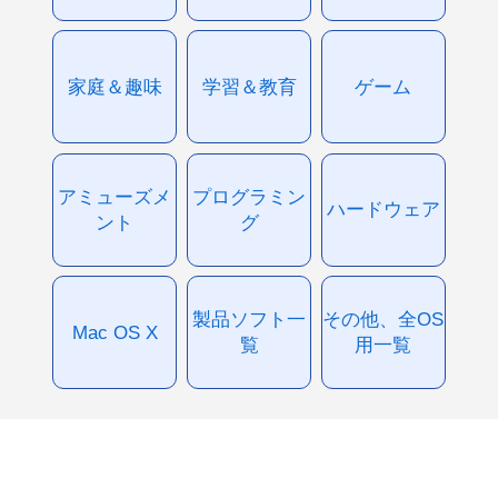
家庭＆趣味
学習＆教育
ゲーム
アミューズメ
プログラミン
ハードウェア
ント
グ
製品ソフト一
その他、全OS
Mac OS X
覧
用一覧