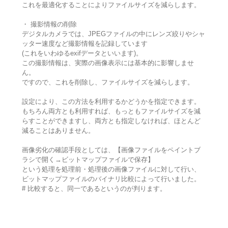
これを最適化することによりファイルサイズを減らします。
・ 撮影情報の削除
デジタルカメラでは、JPEGファイルの中にレンズ絞りやシャ
ッター速度など撮影情報を記録しています
(これをいわゆるexifデータといいます)。
この撮影情報は、実際の画像表示には基本的に影響しませ
ん。
ですので、これを削除し、ファイルサイズを減らします。
設定により、この方法を利用するかどうかを指定できます。
もちろん両方とも利用すれば、もっともファイルサイズを減
らすことができますし、両方とも指定しなければ、ほとんど
減ることはありません。
画像劣化の確認手段としては、【画像ファイルをペイントブ
ラシで開く→ビットマップファイルで保存】
という処理を処理前・処理後の画像ファイルに対して行い、
ビットマップファイルのバイナリ比較によって行いました。
# 比較すると、同一であるというのが判ります。