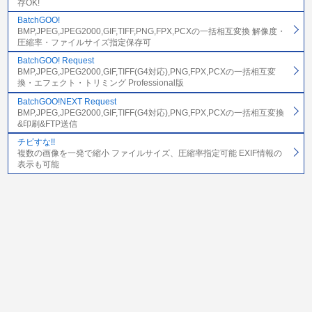
存OK!
BatchGOO!
BMP,JPEG,JPEG2000,GIF,TIFF,PNG,FPX,PCXの一括相互変換 解像度・
圧縮率・ファイルサイズ指定保存可
BatchGOO! Request
BMP,JPEG,JPEG2000,GIF,TIFF(G4対応),PNG,FPX,PCXの一括相互変
換・エフェクト・トリミング Professional版
BatchGOO!NEXT Request
BMP,JPEG,JPEG2000,GIF,TIFF(G4対応),PNG,FPX,PCXの一括相互変換
&印刷&FTP送信
チビすな!!
複数の画像を一発で縮小 ファイルサイズ、圧縮率指定可能 EXIF情報の
表示も可能