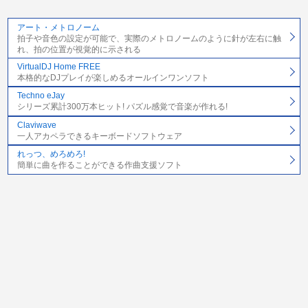
アート・メトロノーム
拍子や音色の設定が可能で、実際のメトロノームのように針が左右に触
れ、拍の位置が視覚的に示される
VirtualDJ Home FREE
本格的なDJプレイが楽しめるオールインワンソフト
Techno eJay
シリーズ累計300万本ヒット! パズル感覚で音楽が作れる!
Claviwave
一人アカペラできるキーボードソフトウェア
れっつ、めろめろ!
簡単に曲を作ることができる作曲支援ソフト