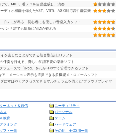
けで、MIDI、着メロを自動生成し、演奏
ーディオ機能を備えたVST、VSTi、ASIO対応高性能音楽
、ドレミが鳴る、初心者にも優しい音楽入力ソフト
ーケンサ 誰でも簡単にMIDIが作れる
プレイを楽しむことができる統合型仮想DJソフト
りの伴奏を行える、難しい知識不要の楽器ソフト
タフェースで「iPod」をわかりやすく管理できるソフト
的なアニメーション表示も選択できる多機能メトロノームソフト
ォルダにすばやくアクセスできるマルチカラムを備えた“ブラウザプレイヤ
ターネット＆通信
ユーティリティ
ネス
パーソナル
＆教育
ゲーム
グラミング
ハードウェア
ソフト一覧
その他、全OS用一覧