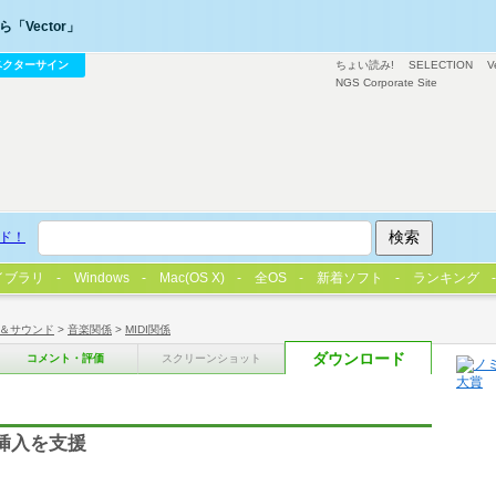
「Vector」
ベクターサイン
ちょい読み!
SELECTION
V
NGS Corporate Site
ド！
イブラリ
Windows
Mac(OS X)
全OS
新着ソフト
ランキング
＆サウンド
>
音楽関係
>
MIDI関係
ダウンロード
コメント・評価
スクリーンショット
ト挿入を支援