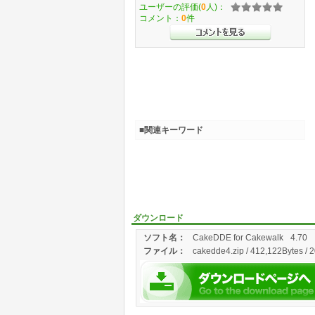
ユーザーの評価(
0
人)：
コメント：
0
件
■関連キーワード
ダウンロード
ソフト名：
CakeDDE for Cakewalk
4.70
ファイル：
cakedde4.zip / 412,122Bytes / 