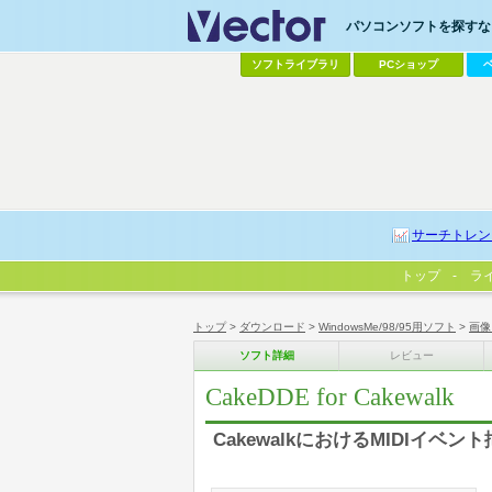
パソコンソフトを探すなら
ソフトライブラリ
PCショップ
サーチトレン
トップ
ラ
トップ
>
ダウンロード
>
WindowsMe/98/95用ソフト
>
画像
ソフト詳細
レビュー
CakeDDE for Cakewalk
CakewalkにおけるMIDIイベン