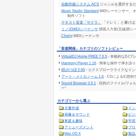
自動作曲システム ACS
ジャンルを選択するだ
Music Studio Standard
MIDIシーケンサー、オ
制作ソフト
テキスト音楽「サクラ」
「ドレミ」と書けば
ミノ式MIDIシーケンサ
譜面入力形(五線譜)シ
Cherry
MIDIシーケンサ
「音楽関係」カテゴリのソフトレビュー
VirtualDJ Home FREE 7.0.5
- 本格的なDJ
Harmony Player 1.1β
- 簡単な操作で弾き語
I氏のつぼ 2.00
- エクスプローラライクなイン
アート・メトロノーム 1.6
- CGによる幻想
Sound Browser 3.0.1
- 目的のファイル/フ
ー”
カテゴリーから選ぶ
文書作成
イン
画像＆サウンド
ビジ
家庭＆趣味
学習
アミューズメント
プロ
Mac OS X
製品