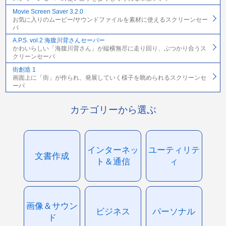
Movie Screen Saver 3.2.0
お気に入りのムービー/サウンドファイルを素材に使えるスクリーンセー
バ
A.P.S. vol.2 海腹川背さんセーバー
かわいらしい「海腹川背さん」が縦横無尽に走り回り、ぶつかり合うス
クリーンセーバ
街創造 1
画面上に「街」が作られ、発展していく様子を眺められるスクリーンセ
ーバ
カテゴリーから選ぶ
インターネッ
ユーティリテ
文書作成
ト＆通信
ィ
画像＆サウン
ビジネス
パーソナル
ド