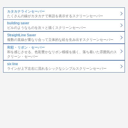
カタカナラインセーバー
たくさんの線がカタカナで単語を表示するスクリーンセーバー
building saver
ビルのようなものを次々と描くスクリーンセーバー
StraightLine Saver
複数の直線が重なり合って立体的な絵を生み出すスクリーンセーバー
和彩・リボン・セーバー
和を感じさせる、色彩豊かなリボン模様を描く、落ち着いた雰囲気のス
クリーン・セーバー
six line
ラインが上下左右に流れるシックなシンプルスクリーンセーバー