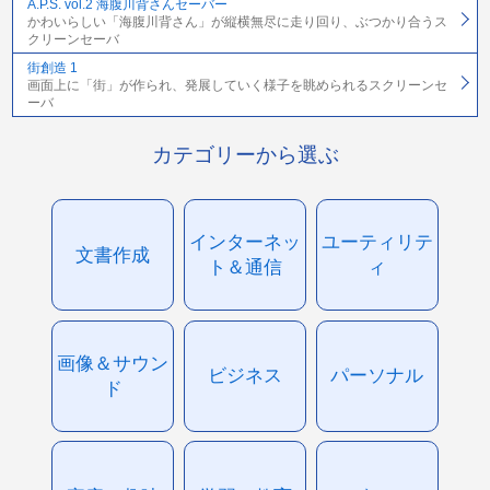
A.P.S. vol.2 海腹川背さんセーバー
かわいらしい「海腹川背さん」が縦横無尽に走り回り、ぶつかり合うス
クリーンセーバ
街創造 1
画面上に「街」が作られ、発展していく様子を眺められるスクリーンセ
ーバ
カテゴリーから選ぶ
インターネッ
ユーティリテ
文書作成
ト＆通信
ィ
画像＆サウン
ビジネス
パーソナル
ド