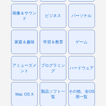
画像＆サウン
ビジネス
パーソナル
ド
家庭＆趣味
学習＆教育
ゲーム
アミューズメ
プログラミン
ハードウェア
ント
グ
製品ソフト一
その他、全OS
Mac OS X
覧
用一覧