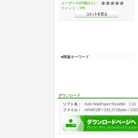
ユーザーの評価(
0
人)：
コメント：
0
件
■関連キーワード
ダウンロード
ソフト名：
Auto WallPaper Resetter
1.01
ファイル：
ARWP.ZIP / 242,372Bytes / 200