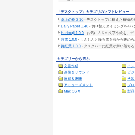
「デスクトップ」カテゴリのソフトレビュー
卓上の樹 2.10
- デスクトップに植えた植物
Daily Paper 1.40
- 切り替えタイミングを4
Harimoji 1.0.0
- お気に入りの文字や絵を、
窓雪 1.0.0
- しんしんと降る雪を窓から眺め
舞紅葉 1.0.0
- タスクバーに紅葉が舞い落ち
カテゴリーから選ぶ
文書作成
イン
画像＆サウンド
ビジ
家庭＆趣味
学習
アミューズメント
プロ
Mac OS X
製品