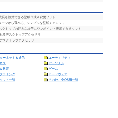
の成長を観賞できる壁紙作成＆変更ソフト
パターンから選べる、シンプルな壁紙チェンジャ
デスクトップの好きな場所にワンポイント表示できるソフト
られるデスクトップアクセサリ
るデスクトップアクセサリ
ターネット＆通信
ユーティリティ
ネス
パーソナル
＆教育
ゲーム
グラミング
ハードウェア
ソフト一覧
その他、全OS用一覧