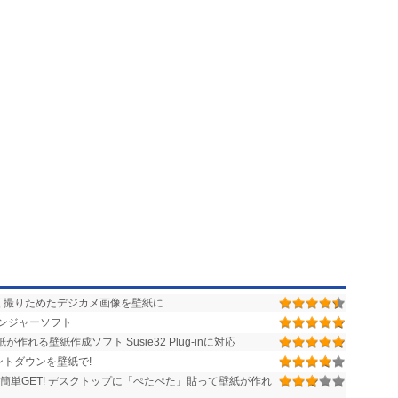
 撮りためたデジカメ画像を壁紙に
ンジャーソフト
れる壁紙作成ソフト Susie32 Plug-inに対応
トダウンを壁紙で!
を簡単GET! デスクトップに「ぺたぺた」貼って壁紙が作れ