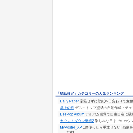
「壁紙設定」カテゴリーの人気ランキング
Daily Paper
常駐せずに壁紙を日変わりで変更
卓上の樹
デスクトップ壁紙の自動作成・チェ
Desktop Album
アルバム感覚で自由自在に壁紙が作
カウントダウン壁紙2
楽しみな日までのカウン
MyPoster_XP
1度使ったら手放せない! 画像
ます!