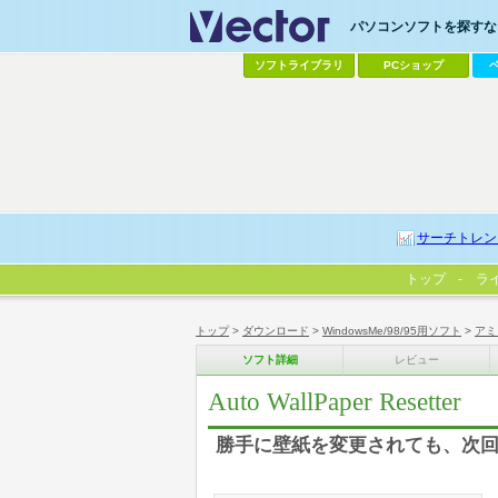
パソコンソフトを探すなら
ソフトライブラリ
PCショップ
サーチトレン
トップ
ラ
トップ
>
ダウンロード
>
WindowsMe/98/95用ソフト
>
アミ
ソフト詳細
レビュー
Auto WallPaper Resetter
勝手に壁紙を変更されても、次回