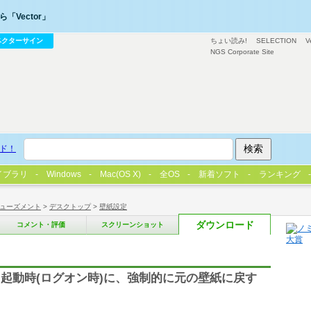
「Vector」
ベクターサイン
ちょい読み!
SELECTION
V
NGS Corporate Site
ド！
イブラリ
Windows
Mac(OS X)
全OS
新着ソフト
ランキング
ューズメント
>
デスクトップ
>
壁紙設定
ダウンロード
コメント・評価
スクリーンショット
起動時(ログオン時)に、強制的に元の壁紙に戻す