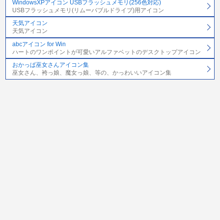
WindowsXPアイコン USBフラッシュメモリ(256色対応)
USBフラッシュメモリ(リムーバブルドライブ)用アイコン
天気アイコン
天気アイコン
abcアイコン for Win
ハートのワンポイントが可愛いアルファベットのデスクトップアイコン
おかっぱ巫女さんアイコン集
巫女さん、袴っ娘、魔女っ娘、等の、かっわいいアイコン集