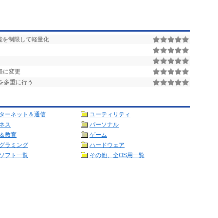
能を制限して軽量化
を手軽に変更
を多重に行う
ターネット＆通信
ユーティリティ
ネス
パーソナル
＆教育
ゲーム
グラミング
ハードウェア
ソフト一覧
その他、全OS用一覧