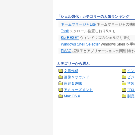
「シェル強化」カテゴリーの人気ランキング
ネームマネージャLite
ネームマネージャの機
TagIt
スクロール位置しおり&メモ
Kiz RESET
ウィンドウズのシェル切り替え
Windows Shell Selecter
Windows Shell 
EMAC
拡張子とアプリケーションの関連付け
カテゴリーから選ぶ
文書作成
イン
画像＆サウンド
ビジ
家庭＆趣味
学習
アミューズメント
プロ
Mac OS X
製品