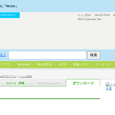
「Vector」
ベクターサイン
ちょい読み!
SELECTION
V
NGS Corporate Site
ド！
イブラリ
Windows
Mac(OS X)
全OS
新着ソフト
ランキング
hellプログラム
>
シェル強化
ダウンロード
コメント・評価
スクリーンショット