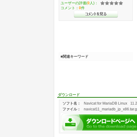
ユーザーの評価(
0
人)：
コメント：
0
件
■関連キーワード
ダウンロード
ソフト名：
Navicat for MariaDB Linux
11.
ファイル：
navicat11_mariadb_jp_x86.tar.g