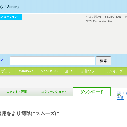
「Vector」
ベクターサイン
ちょい読み!
SELECTION
V
NGS Corporate Site
ド！
イブラリ
Windows
Mac(OS X)
全OS
新着ソフト
ランキング
ダウンロード
コメント・評価
スクリーンショット
理・運用をより簡単にスムーズに