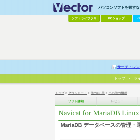
パソコンソフトを探すなら
ソフトライブラリ
PCショップ
サーチトレン
トップ
ラ
トップ
>
ダウンロード
>
他のOS用
>
その他の機種
ソフト詳細
レビュー
Navicat for MariaDB Linux
MariaDB データベースの管