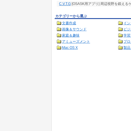
C.V.T.G
[OSASK用アプリ] 周辺視野を鍛える
カテゴリーから選ぶ
文書作成
イン
画像＆サウンド
ビジ
家庭＆趣味
学習
アミューズメント
プロ
Mac OS X
製品