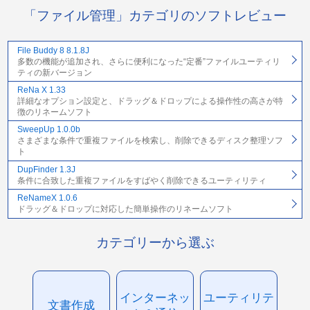
「ファイル管理」カテゴリのソフトレビュー
File Buddy 8 8.1.8J
多数の機能が追加され、さらに便利になった“定番”ファイルユーティリ
ティの新バージョン
ReNa X 1.33
詳細なオプション設定と、ドラッグ＆ドロップによる操作性の高さが特
徴のリネームソフト
SweepUp 1.0.0b
さまざまな条件で重複ファイルを検索し、削除できるディスク整理ソフ
ト
DupFinder 1.3J
条件に合致した重複ファイルをすばやく削除できるユーティリティ
ReNameX 1.0.6
ドラッグ＆ドロップに対応した簡単操作のリネームソフト
カテゴリーから選ぶ
インターネッ
ユーティリテ
文書作成