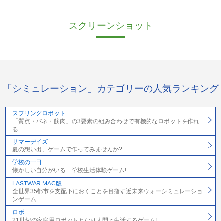
スクリーンショット
「シミュレーション」カテゴリーの人気ランキング
スプリングロボット
「質点・バネ・筋肉」の3要素の組み合わせで有機的なロボットを作れ
る
サマーデイズ
夏の想い出、ゲームで作ってみませんか?
学校の一日
懐かしい自分がいる…学校生活体験ゲーム!
LASTWAR MAC版
全世界35都市を支配下におくことを目指す近未来ウォーシミュレーショ
ンゲーム
ロボ
21世紀の家庭用ロボットとなり人間と生活するゲーム!