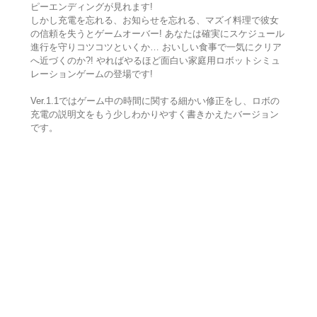
ピーエンディングが見れます!
しかし充電を忘れる、お知らせを忘れる、マズイ料理で彼女
の信頼を失うとゲームオーバー! あなたは確実にスケジュール
進行を守りコツコツといくか… おいしい食事で一気にクリア
へ近づくのか?! やればやるほど面白い家庭用ロボットシミュ
レーションゲームの登場です!
Ver.1.1ではゲーム中の時間に関する細かい修正をし、ロボの
充電の説明文をもう少しわかりやすく書きかえたバージョン
です。