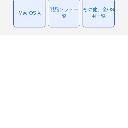
製品ソフト一
その他、全OS
Mac OS X
覧
用一覧