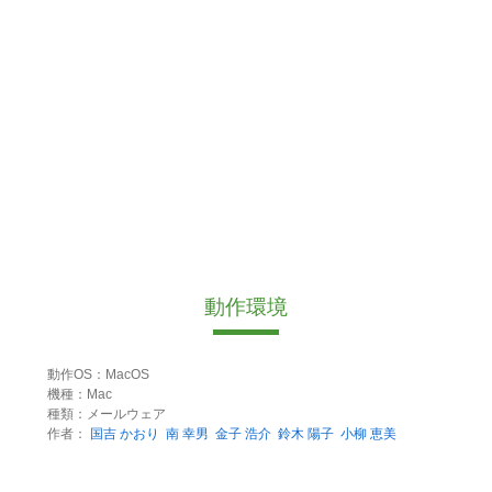
動作環境
動作OS：MacOS
機種：Mac
種類：メールウェア
作者：
国吉 かおり
南 幸男
金子 浩介
鈴木 陽子
小柳 恵美