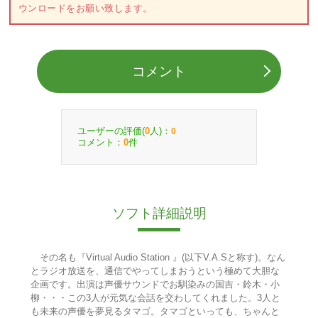
ウンロードをお願い致します。
コメント
ユーザーの評価(
人)：
0
0
コメント：
件
0
ソフト詳細説明
その名も『Virtual Audio Station 』(以下V.A.Sと称す)。なん
とラジオ放送を、通信でやってしまおうという極めて大胆な
企画です。出演は声優サウンドでお馴染みの国吉・鈴木・小
柳・・・この3人が元気な会話を交わしてくれました。3人と
も未来の声優を夢見るタマゴ。タマゴといっても、ちゃんと