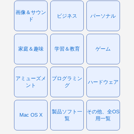
画像＆サウン
ビジネス
パーソナル
ド
家庭＆趣味
学習＆教育
ゲーム
アミューズメ
プログラミン
ハードウェア
ント
グ
製品ソフト一
その他、全OS
Mac OS X
覧
用一覧