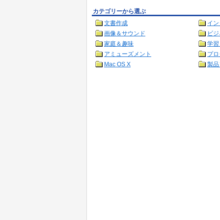
カテゴリーから選ぶ
文書作成
イン
画像＆サウンド
ビジ
家庭＆趣味
学習
アミューズメント
プロ
Mac OS X
製品