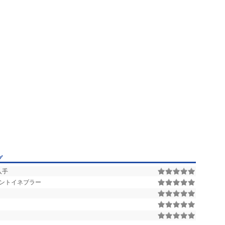
グ
入手
ポイントイネブラー