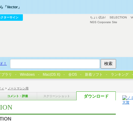
「Vector」
ベクターサイン
ちょい読み!
SELECTION
V
NGS Corporate Site
ド！
イブラリ
Windows
Mac(OS X)
全OS
新着ソフト
ランキング
ティ
>
ノートマシン用
ダウンロード
コメント・評価
スクリーンショット
ION
TION