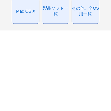
製品ソフト一
その他、全OS
Mac OS X
覧
用一覧