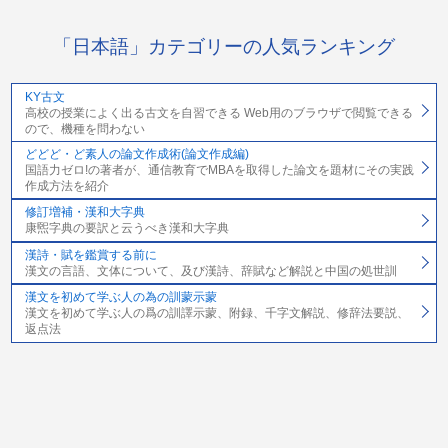
「日本語」カテゴリーの人気ランキング
KY古文
高校の授業によく出る古文を自習できる Web用のブラウザで閲覧できる
ので、機種を問わない
どどど・ど素人の論文作成術(論文作成編)
国語力ゼロ!の著者が、通信教育でMBAを取得した論文を題材にその実践
作成方法を紹介
修訂増補・漢和大字典
康煕字典の要訳と云うべき漢和大字典
漢詩・賦を鑑賞する前に
漢文の言語、文体について、及び漢詩、辞賦など解説と中国の処世訓
漢文を初めて学ぶ人の為の訓蒙示蒙
漢文を初めて学ぶ人の爲の訓譯示蒙、附録、千字文解説、修辞法要説、
返点法