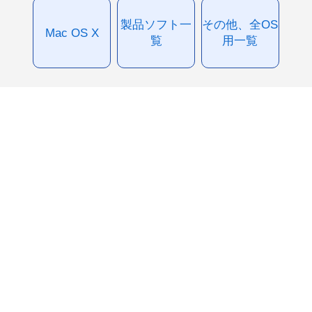
製品ソフト一
その他、全OS
Mac OS X
覧
用一覧