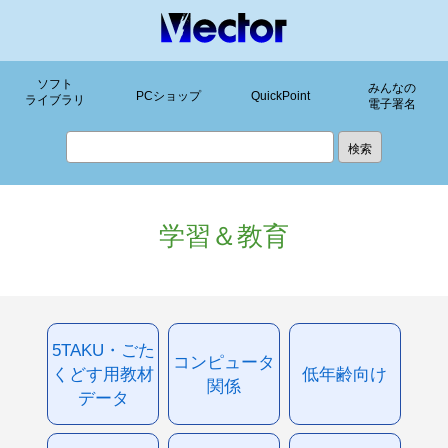
ソフト
みんなの
PCショップ
QuickPoint
ライブラリ
電子署名
学習＆教育
5TAKU・ごた
コンピュータ
くどす用教材
低年齢向け
関係
データ