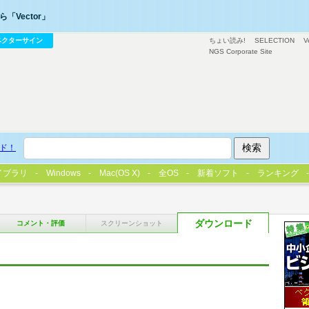
「Vector」
ベクターサイン
ちょい読み!
SELECTION
V
NGS Corporate Site
ド！
イブラリ
Windows
Mac(OS X)
全OS
新着ソフト
ランキング
ダウンロード
コメント・評価
スクリーンショット