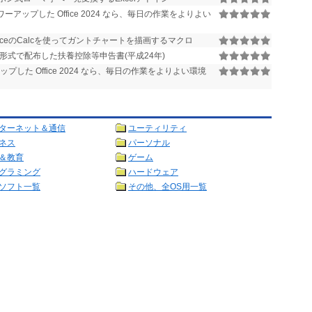
ーアップした Office 2024 なら、毎日の作業をよりよい
reOfficeのCalcを使ってガントチャートを描画するマクロ
形式で配布した扶養控除等申告書(平成24年)
プした Office 2024 なら、毎日の作業をよりよい環境
ターネット＆通信
ユーティリティ
ネス
パーソナル
＆教育
ゲーム
グラミング
ハードウェア
ソフト一覧
その他、全OS用一覧