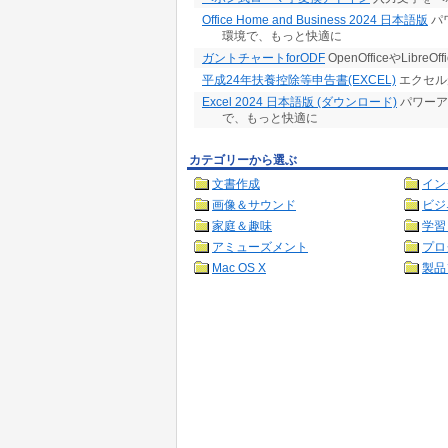
Office Home and Business 2024 日本語版
パワ
環境で、もっと快適に
ガントチャートforODF
OpenOfficeやLib
平成24年扶養控除等申告書(EXCEL)
エクセル
Excel 2024 日本語版 (ダウンロード)
パワーアッ
で、もっと快適に
カテゴリーから選ぶ
文書作成
イン
画像＆サウンド
ビジ
家庭＆趣味
学習
アミューズメント
プロ
Mac OS X
製品