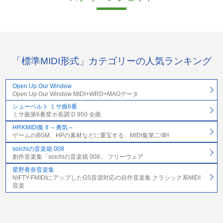
「標準MIDI形式」カテゴリーの人気ランキング
Open Up Our Window
Open Up Our Window MIDI+WRD+MAGデータ
シューベルト ミサ曲6番
ミサ曲第6番変ホ長調 D.950 全曲
HRKMIDI集 II ～勇気～
ゲームのBGM、HPの素材などに重宝する、MIDI集第二弾!!
soichiの音楽箱 008
創作音楽集「soichiの音楽箱 008」 フリーウェア
星野香奈音楽集
NIFTY-FMIDIにアップしたGS音源対応の自作音楽集 クラシック系MIDI
音楽