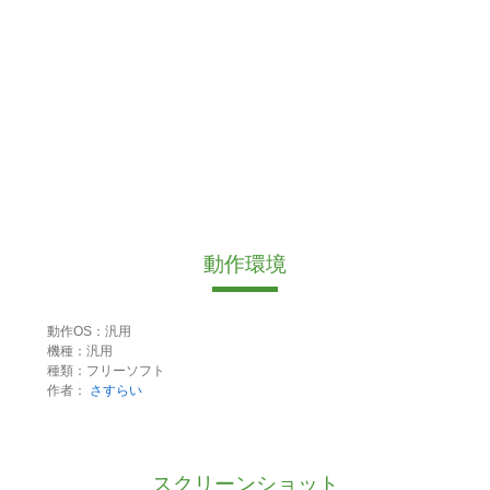
動作環境
動作OS：汎用
機種：汎用
種類：フリーソフト
作者：
さすらい
スクリーンショット