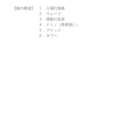
【曲の構成】 １．入場行進曲
２．ウェーブ
３．移動の音楽
４．ドミノ（将棋倒し）
５．ブリッジ
６．タワー