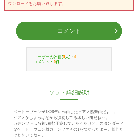
ウンロードをお願い致します。
コメント
ユーザーの評価(
人)：
0
0
コメント：
件
0
ソフト詳細説明
ベートーヴェンが1806年に作曲したピアノ協奏曲だよ～。
ピアノがしょっぱなから演奏してる珍しい曲だね～。
カデンツァは当初3種類用意していたんだけど、スタンダード
なベートーヴェン版カデンツァその1をつかったよ～。拙作だ
けどきいてね～。