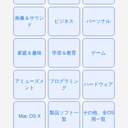
画像＆サウン
ビジネス
パーソナル
ド
家庭＆趣味
学習＆教育
ゲーム
アミューズメ
プログラミン
ハードウェア
ント
グ
製品ソフト一
その他、全OS
Mac OS X
覧
用一覧