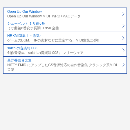
Open Up Our Window
Open Up Our Window MIDI+WRD+MAGデータ
シューベルト ミサ曲6番
ミサ曲第6番変ホ長調 D.950 全曲
HRKMIDI集 II ～勇気～
ゲームのBGM、HPの素材などに重宝する、MIDI集第二弾!!
soichiの音楽箱 008
創作音楽集「soichiの音楽箱 008」 フリーウェア
星野香奈音楽集
NIFTY-FMIDIにアップしたGS音源対応の自作音楽集 クラシック系MIDI
音楽