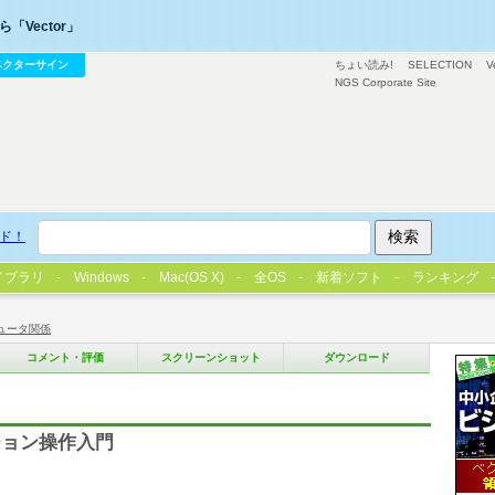
「Vector」
ベクターサイン
ちょい読み!
SELECTION
V
NGS Corporate Site
ド！
イブラリ
Windows
Mac(OS X)
全OS
新着ソフト
ランキング
ュータ関係
コメント・評価
スクリーンショット
ダウンロード
ション操作入門