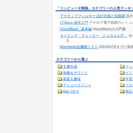
「コンピュータ関係」カテゴリーの人気ランキ
アクティブフィルター 設計仕様と回路図
設計
LTSpice 操作入門
アナログ電子回路のシミュ
VisualBasic_基本編
VisualBasicの入門書
タイピング・チェッカー「どんなもん打」
自
る
Macintosh全機種リスト
2003年2月までに発表
カテゴリーから選ぶ
文書作成
イン
画像＆サウンド
ビジ
家庭＆趣味
学習
アミューズメント
プロ
Mac OS X
製品