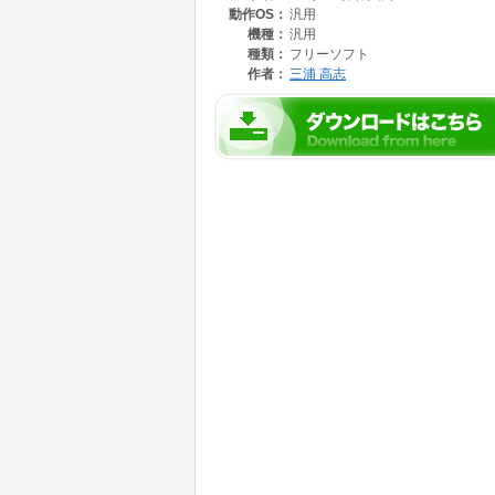
動作OS：
汎用
1. 「LTspiceXVII.exe」のインストールと
機種：
汎用
2. 「LTSpice」に付属のサンプル回路を使
種類：
フリーソフト
作者：
三浦 高志
回路図の左上に記載されているコメント文から
シミュレーションコマンドを使って確認する方
次に、回路で使用されている素子がどのような
回路の周波数特性を改善する方法を説明
3. 少し操作に慣れた所で、回路図を入力する
LTSpiceで利用できる電源や信号源の説明
グラフを表示する画面を追加したり、グラフや
4. 簡単な回路図を使って、その伝達関数と周
5. トランジスタとFETの特性の測定と簡単な
6. 回路図で使用しているトランジスタやFET
素子のパラメータ値が回路の特性にどのように
7. オペアンプを使用した回路の伝達関数の求