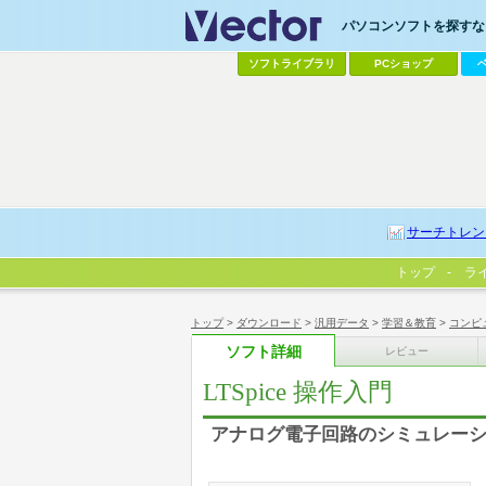
パソコンソフトを探すなら
ソフトライブラリ
PCショップ
サーチトレン
トップ
ラ
トップ
>
ダウンロード
>
汎用データ
>
学習＆教育
>
コンピ
ソフト詳細
レビュー
LTSpice 操作入門
アナログ電子回路のシミュレー