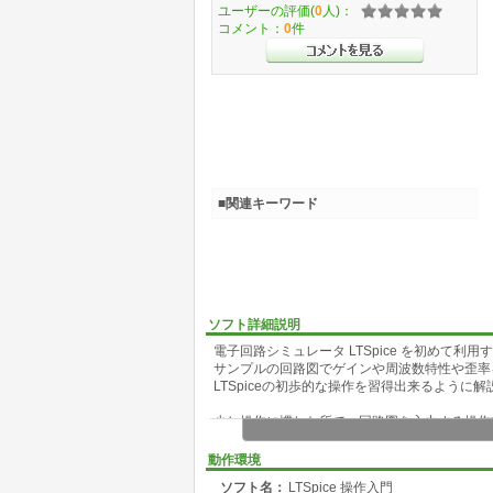
ユーザーの評価(
0
人)：
コメント：
0
件
■関連キーワード
ソフト詳細説明
電子回路シミュレータ LTSpice を初めて利用
サンプルの回路図でゲインや周波数特性や歪率
LTSpiceの初歩的な操作を習得出来るように
少し操作に慣れた所で、回路図を入力する操作
LTSpiceで利用できる電源や信号源の説明
動作環境
オペアンプを使用した回路の伝達関数の求め方
ソフト名：
LTSpice 操作入門