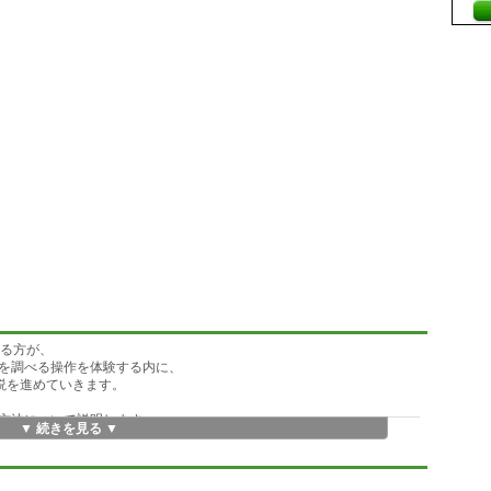
する方が、
を調べる操作を体験する内に、
解説を進めていきます。
方法について説明します。
▼ 続きを見る ▼
を詳細に説明します。