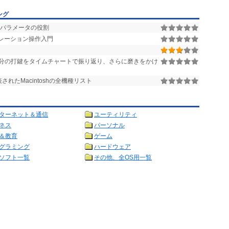
ング
パラメータの役割
レーション操作入門
分の打鍵をタイムチャートで振り返り、さらに磨きをかけ
されたMacintoshの全機種リスト
ターネット＆通信
ユーティリティ
ネス
パーソナル
＆教育
ゲーム
グラミング
ハードウェア
ソフト一覧
その他、全OS用一覧