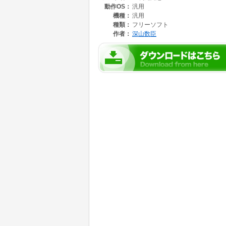
動作OS：
汎用
機種：
汎用
種類：
フリーソフト
作者：
深山数臣