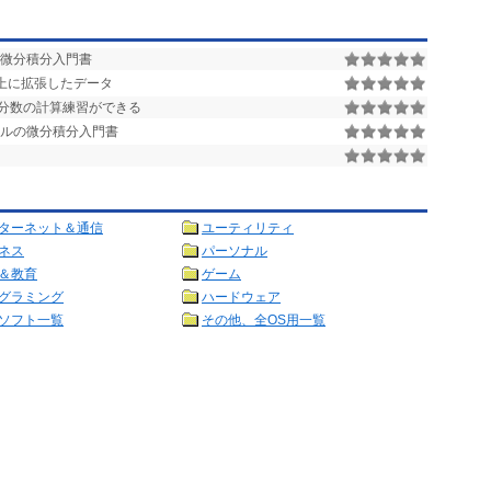
の微分積分入門書
上に拡張したデータ
分数の計算練習ができる
イルの微分積分入門書
ターネット＆通信
ユーティリティ
ネス
パーソナル
＆教育
ゲーム
グラミング
ハードウェア
ソフト一覧
その他、全OS用一覧