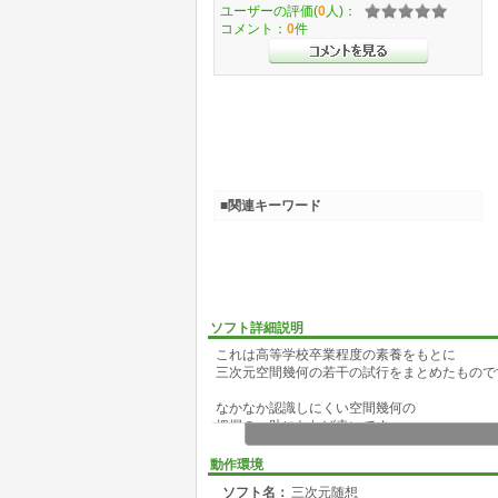
ユーザーの評価(
0
人)：
コメント：
0
件
■関連キーワード
ソフト詳細説明
これは高等学校卒業程度の素養をもとに
三次元空間幾何の若干の試行をまとめたもので
なかなか認識しにくい空間幾何の
把握の一助になれば幸いです
なお同梱のユーティリティオクタへドロンOctaHd
動作環境
動作にはwindows環境を必要とします
ソフト名：
三次元随想