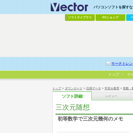
パソコンソフトを探すなら
ソフトライブラリ
PCショップ
サーチトレン
トップ
ラ
トップ
>
ダウンロード
>
汎用データ
>
学習＆教育
>
算数・
ソフト詳細
レビュー
三次元随想
初等数学で三次元幾何のメモ