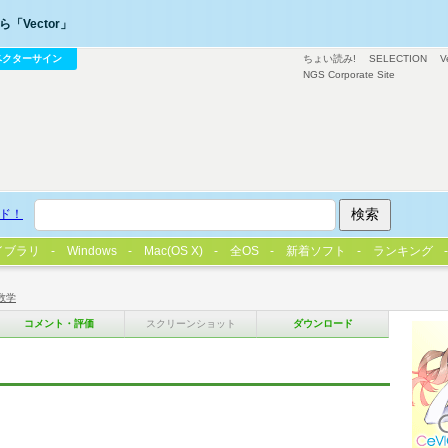
「Vector」
ベクターサイン
ちょい読み!
SELECTION
V
NGS Corporate Site
ド！
イブラリ
Windows
Mac(OS X)
全OS
新着ソフト
ランキング
数学
コメント・評価
スクリーンショット
ダウンロード