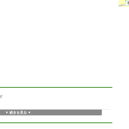
す
▼ 続きを見る ▼
rn.EXEのみ