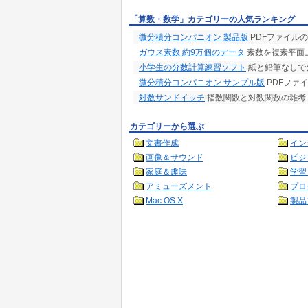
「算数・数学」カテゴリーの人気ランキング
微分積分コンパニオン 製品版
PDFファイル
ガウス素数 約9万個のデータ
素数を複素平面
小学生の分数計算練習ソフト
紙と鉛筆なしで
微分積分コンパニオン サンプル版
PDFファ
対数サンドイッチ
指数関数と対数関数の雑考
カテゴリーから選ぶ
文書作成
イン
画像＆サウンド
ビジ
家庭＆趣味
学習
アミューズメント
プロ
Mac OS X
製品