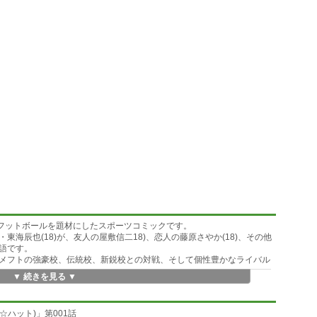
カンフットボールを題材にしたスポーツコミックです。
海辰也(18)が、友人の屋敷信二18)、恋人の藤原さやか(18)、その他
語です。
メフトの強豪校、伝統校、新鋭校との対戦、そして個性豊かなライバル
▼ 続きを見る ▼
☆ハット)」第001話