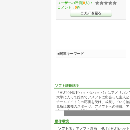
ユーザーの評価(
0
人)：
コメント：
0
件
■関連キーワード
ソフト詳細説明
「HUT☆HUT(ハット☆ハット)」はアメリ
大学に入って始めてアメフトに出会った主人公・東
チームメイトらの応援を受け、成長していく物
見所は未知のスポーツ、アメフトへの挑戦、ア
達との出会いと対決など盛りだくさん。
どうぞ末永く応援お願いします。
動作環境
ソフト名：
アメフト漫画「HUT☆HUT(ハット