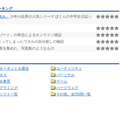
ンキング
休み」
少年小説界の人気シリーズ ぼくらの中学生日誌シ
リゾート」の有志によるオンライン雑誌
まってしまったワタルの自分探しの物語
真を集めた、写真集のようなもの
ターネット＆通信
ユーティリティ
ネス
パーソナル
＆教育
ゲーム
グラミング
ハードウェア
ソフト一覧
その他、全OS用一覧