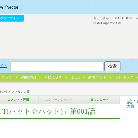
「Vector」
ベクターサイン
ちょい読み!
SELECTION
V
NGS Corporate Site
ド！
イブラリ
Windows
Mac(OS X)
全OS
新着ソフト
ランキング
オンラインマガジン等
コメント・評価
スクリーンショット
ダウンロード
T(ハット☆ハット)」第001話