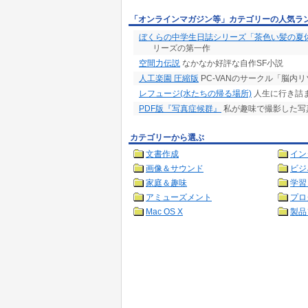
「オンラインマガジン等」カテゴリーの人気ラ
ぼくらの中学生日誌シリーズ「茶色い髪の夏
リーズの第一作
空間力伝説
なかなか好評な自作SF小説
人工楽園 圧縮版
PC-VANのサークル「脳内
レフュージ(水たちの帰る場所)
人生に行き詰
PDF版『写真症候群』
私が趣味で撮影した写
カテゴリーから選ぶ
文書作成
イン
画像＆サウンド
ビジ
家庭＆趣味
学習
アミューズメント
プロ
Mac OS X
製品