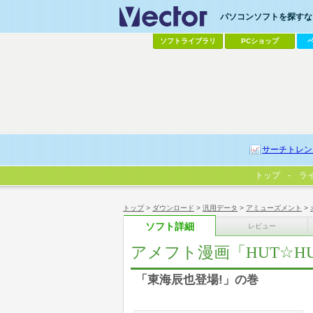
パソコンソフトを探すなら
ソフトライブラリ
PCショップ
サーチトレン
トップ
ラ
トップ
>
ダウンロード
>
汎用データ
>
アミューズメント
>
ソフト詳細
レビュー
アメフト漫画「HUT☆HU
「東海辰也登場!」の巻