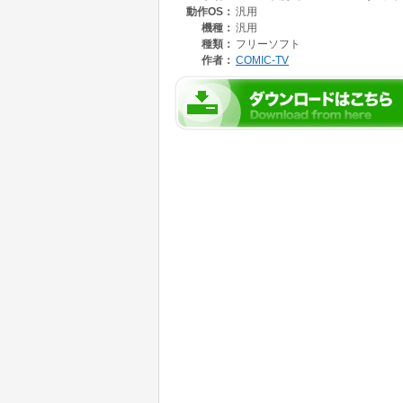
動作OS：
汎用
機種：
汎用
種類：
フリーソフト
作者：
COMIC-TV