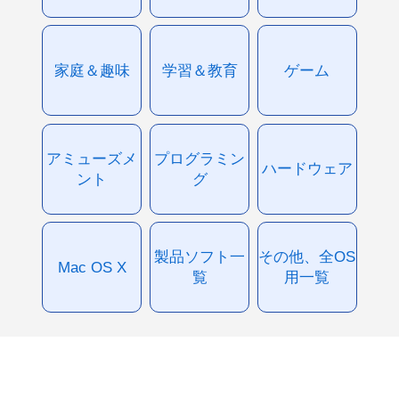
家庭＆趣味
学習＆教育
ゲーム
アミューズメ
プログラミン
ハードウェア
ント
グ
製品ソフト一
その他、全OS
Mac OS X
覧
用一覧