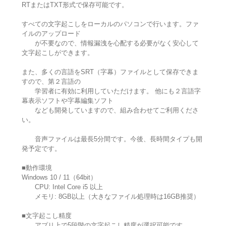
RTまたはTXT形式で保存可能です。
すべての文字起こしをローカルのパソコンで行います。ファ
イルのアップロード
が不要なので、情報漏洩を心配する必要がなく安心して
文字起こしができます。
また、多くの言語をSRT（字幕）ファイルとして保存できま
すので、第２言語の
学習者に有効に利用していただけます。 他にも２言語字
幕表示ソフトや字幕編集ソフト
なども開発していますので、組み合わせてご利用くださ
い。
音声ファイルは最長5分間です。今後、長時間タイプも開
発予定です。
■動作環境
Windows 10 / 11（64bit）
CPU: Intel Core i5 以上
メモリ: 8GB以上（大きなファイル処理時は16GB推奨）
■文字起こし精度
アプリ上で5段階の文字起こし精度が選択可能です