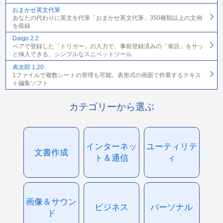
おまかせ英文代筆
あなたの代わりに英文を代筆「おまかせ英文代筆」350種類以上の文例
を収録
Daigo 2.2
ペアで登録した「トリガー」の入力で、事前登録済みの「単語」をサッ
と挿入できる、シンプルなスニペットツール
表次郎 1.20
1ファイルで複数シートの管理も可能。表形式の画面で作業するテキス
ト編集ソフト
カテゴリーから選ぶ
インターネッ
ユーティリテ
文書作成
ト＆通信
ィ
画像＆サウン
ビジネス
パーソナル
ド