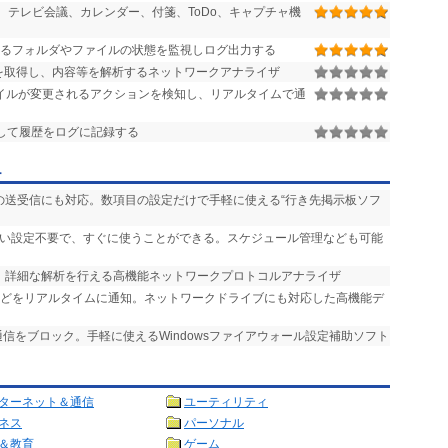
テレビ会議、カレンダー、付箋、ToDo、キャプチャ機
るフォルダやファイルの状態を監視しログ出力する
を取得し、内容等を解析するネットワークアナライザ
イルが変更されるアクションを検知し、リアルタイムで通
して履歴をログに記録する
ー
ルの送受信にも対応。数項目の設定だけで手軽に使える“行き先掲示板ソフ
しい設定不要で、すぐに使うことができる。スケジュール管理なども可能
応。詳細な解析を行える高機能ネットワークプロトコルアナライザ
などをリアルタイムに通知。ネットワークドライブにも対応した高機能デ
通信をブロック。手軽に使えるWindowsファイアウォール設定補助ソフト
ターネット＆通信
ユーティリティ
ネス
パーソナル
＆教育
ゲーム