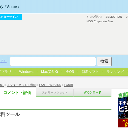
「Vector」
ベクターサイン
ちょい読み!
SELECTION
V
NGS Corporate Site
ド！
イブラリ
Windows
Mac(OS X)
全OS
新着ソフト
ランキング
/NT
>
インターネット＆通信
>
LAN・Internet等
>
LAN用
コメント・評価
スクリーンショット
ダウンロード
無料ツール