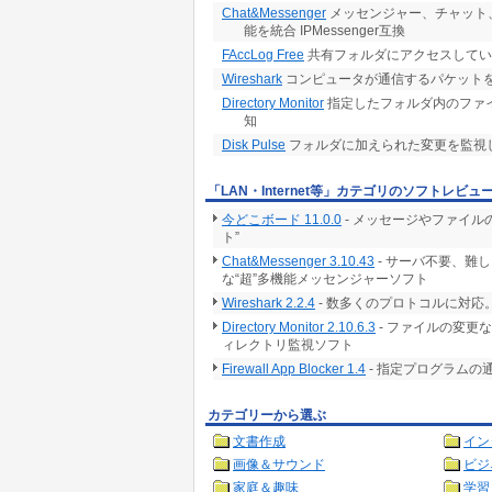
Chat&Messenger
メッセンジャー、チャット、
能を統合 IPMessenger互換
FAccLog Free
共有フォルダにアクセスしてい
Wireshark
コンピュータが通信するパケット
Directory Monitor
指定したフォルダ内のファ
知
Disk Pulse
フォルダに加えられた変更を監視
「LAN・Internet等」カテゴリのソフトレビュ
今どこボード 11.0.0
- メッセージやファイ
ト”
Chat&Messenger 3.10.43
- サーバ不要、難
な“超”多機能メッセンジャーソフト
Wireshark 2.2.4
- 数多くのプロトコルに対
Directory Monitor 2.10.6.3
- ファイルの変更
ィレクトリ監視ソフト
Firewall App Blocker 1.4
- 指定プログラムの
カテゴリーから選ぶ
文書作成
イン
画像＆サウンド
ビジ
家庭＆趣味
学習