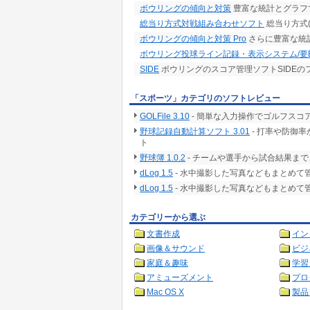
ボウリングの傾向と対策
豊富な統計とグラフ
総当り方式対戦組み合わせソフト
総当り方式(
ボウリングの傾向と対策 Pro
さらに豊富な統
ボウリング投球ライン記録・表示システム/要Ex
SIDE
ボウリングのスコア管理ソフトSIDEの
「スポーツ」カテゴリのソフトレビュー
GOLFile 3.10
- 簡単な入力操作でゴルフス
野球記録自動計算ソフト 3.01
- 打率や防御
ト
野球簿 1.0.2
- チームや選手から試合結果ま
dLog 1.5
- 水中撮影した写真などもまとめて
dLog 1.5
- 水中撮影した写真などもまとめて
カテゴリーから選ぶ
文書作成
イン
画像＆サウンド
ビジ
家庭＆趣味
学習
アミューズメント
プロ
Mac OS X
製品