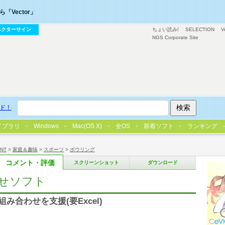
「Vector」
ベクターサイン
ちょい読み!
SELECTION
V
NGS Corporate Site
ド！
イブラリ
Windows
Mac(OS X)
全OS
新着ソフト
ランキング
/NT
>
家庭＆趣味
>
スポーツ
>
ボウリング
コメント・評価
スクリーンショット
ダウンロード
せソフト
み合わせを支援(要Excel)