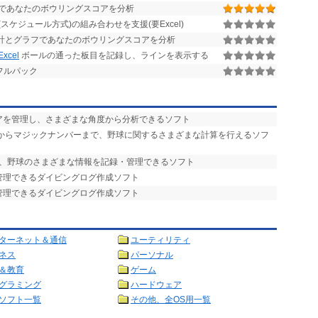
であなたのボウリングスコアを分析
スケジュール方式)の組み合わせを支援(要Excel)
計とグラフであなたのボウリングスコアを分析
cel
ボールの通った板目を記録し、ラインを表示する
フルパック
コアを管理し、さまざまな角度から分析できるソフト
率からマジックナンバーまで、野球に関するさまざまな計算を行えるソフ
で、野球のさまざまな情報を記録・管理できるソフト
管理できるダイビングログ作成ソフト
管理できるダイビングログ作成ソフト
ターネット＆通信
ユーティリティ
ネス
パーソナル
＆教育
ゲーム
グラミング
ハードウェア
ソフト一覧
その他、全OS用一覧