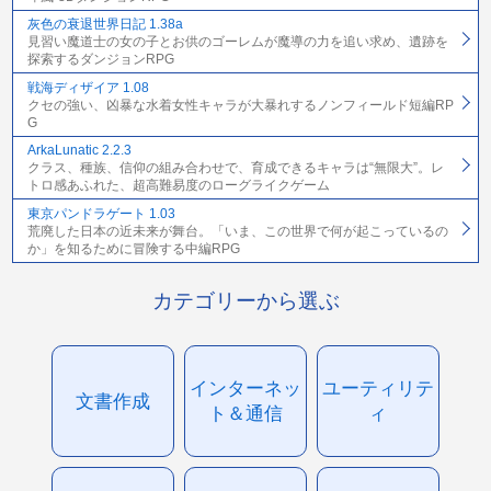
灰色の衰退世界日記 1.38a
見習い魔道士の女の子とお供のゴーレムが魔導の力を追い求め、遺跡を
探索するダンジョンRPG
戦海ディザイア 1.08
クセの強い、凶暴な水着女性キャラが大暴れするノンフィールド短編RP
G
ArkaLunatic 2.2.3
クラス、種族、信仰の組み合わせで、育成できるキャラは“無限大”。レ
トロ感あふれた、超高難易度のローグライクゲーム
東京パンドラゲート 1.03
荒廃した日本の近未来が舞台。「いま、この世界で何が起こっているの
か」を知るために冒険する中編RPG
カテゴリーから選ぶ
インターネッ
ユーティリテ
文書作成
ト＆通信
ィ