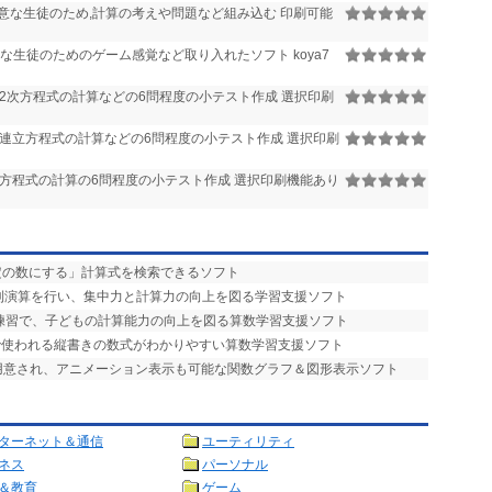
意な生徒のため,計算の考えや問題など組み込む 印刷可能
な生徒のためのゲーム感覚など取り入れたソフト koya7
2次方程式の計算などの6問程度の小テスト作成 選択印刷
連立方程式の計算などの6問程度の小テスト作成 選択印刷
方程式の計算の6問程度の小テスト作成 選択印刷機能あり
定の数にする」計算式を検索できるソフト
四則演算を行い、集中力と計算力の向上を図る学習支援ソフト
復練習で、子どもの計算能力の向上を図る算数学習支援ソフト
算で使われる縦書きの数式がわかりやすい算数学習支援ソフト
が用意され、アニメーション表示も可能な関数グラフ＆図形表示ソフト
ターネット＆通信
ユーティリティ
ネス
パーソナル
＆教育
ゲーム