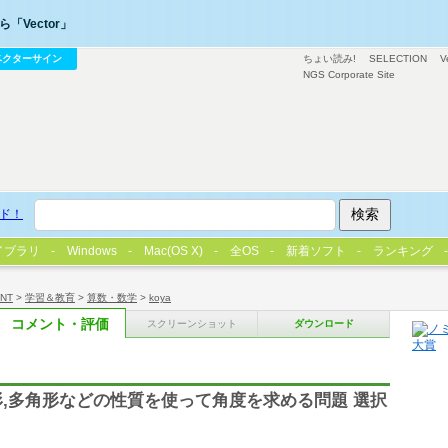
「Vector」
ベクターサイン
ちょい読み!
SELECTION
V
NGS Corporate Site
ド！
イブラリ
Windows
Mac(OS X)
全OS
新着ソフト
ランキング
/NT
>
学習＆教育
>
算数・数学
>
koya
コメント・評価
スクリーンショット
ダウンロード
形,多角形などの性質を使って角度を求める問題 選択