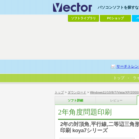
パソコンソフトを探すなら
ソフトライブラリ
PCショップ
サーチトレン
トップ
ラ
トップ
>
ダウンロード
>
Windows11/10/8/7/Vista/XP/2000
ソフト詳細
レビュー
2年角度問題印刷
2年の対頂角,平行線,二等辺三角
印刷 koya7シリーズ