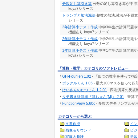
分数足し算引き算
分数の足し算引き算が不得
koya7シリーズ
トランプと加法減法
整数の加法,減法が不得意
シリーズ
3年計算小テスト作成
中学3年生の計算問題や
機能あり koya7シリーズ
2年計算小テスト作成
中学2年生の計算問題や
機能あり koya7シリーズ
1年計算小テスト作成
中学1年生の計算問題や
koya7シリーズ
「算数・数学」カテゴリのソフトレビュー
GH-FourTen 1.02
- 「四つの数字を使って指
ボックルくん 1.05
- 最大100マスを使って
けいさんのたつじん 1.2.01
- 四則演算の反
タテ書き計算器『算ちゃん(M)』 2.01
- 筆
FunctionView 5.60c
- 多数のデモサンプル
カテゴリーから選ぶ
文書作成
イン
画像＆サウンド
ビジ
家庭＆趣味
学習