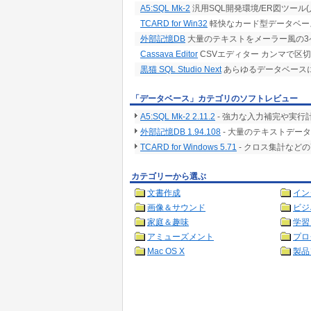
A5:SQL Mk-2
汎用SQL開発環境/ER図ツール(
TCARD for Win32
軽快なカード型データベー
外部記憶DB
大量のテキストをメーラー風の3
Cassava Editor
CSVエディター カンマで区
黒猫 SQL Studio Next
あらゆるデータベースに
「データベース」カテゴリのソフトレビュー
A5:SQL Mk-2 2.11.2
- 強力な入力補完や実行
外部記憶DB 1.94.108
- 大量のテキストデー
TCARD for Windows 5.71
- クロス集計など
カテゴリーから選ぶ
文書作成
イン
画像＆サウンド
ビジ
家庭＆趣味
学習
アミューズメント
プロ
Mac OS X
製品