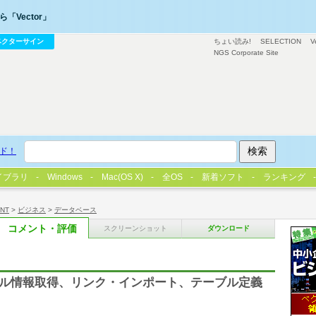
「Vector」
ベクターサイン
ちょい読み!
SELECTION
V
NGS Corporate Site
ド！
イブラリ
Windows
Mac(OS X)
全OS
新着ソフト
ランキング
/NT
>
ビジネス
>
データベース
コメント・評価
スクリーンショット
ダウンロード
テーブル情報取得、リンク・インポート、テーブル定義