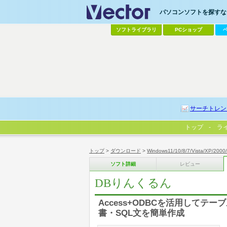
パソコンソフトを探すなら
ソフトライブラリ
PCショップ
サーチトレン
トップ
ラ
トップ
>
ダウンロード
>
Windows11/10/8/7/Vista/XP/2000
ソフト詳細
レビュー
DBりんくるん
Access+ODBCを活用して
書・SQL文を簡単作成