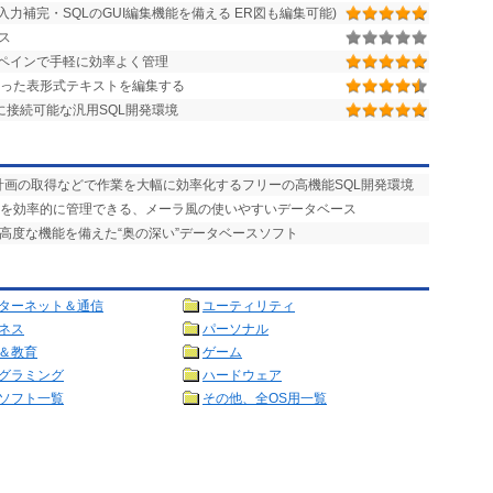
入力補完・SQLのGUI編集機能を備える ER図も編集可能)
ス
ペインで手軽に効率よく管理
切った表形式テキストを編集する
接続可能な汎用SQL開発環境
計画の取得などで作業を大幅に効率化するフリーの高機能SQL開発環境
タを効率的に管理できる、メーラ風の使いやすいデータベース
の高度な機能を備えた“奥の深い”データベースソフト
ターネット＆通信
ユーティリティ
ネス
パーソナル
＆教育
ゲーム
グラミング
ハードウェア
ソフト一覧
その他、全OS用一覧