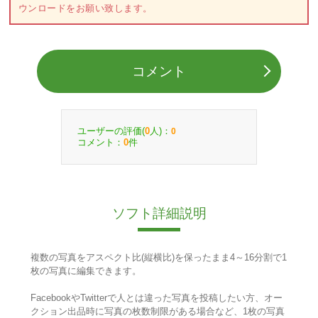
ウンロードをお願い致します。
コメント
ユーザーの評価(
人)：
0
0
コメント：
件
0
ソフト詳細説明
複数の写真をアスペクト比(縦横比)を保ったまま4～16分割で1
枚の写真に編集できます。
FacebookやTwitterで人とは違った写真を投稿したい方、オー
クション出品時に写真の枚数制限がある場合など、1枚の写真