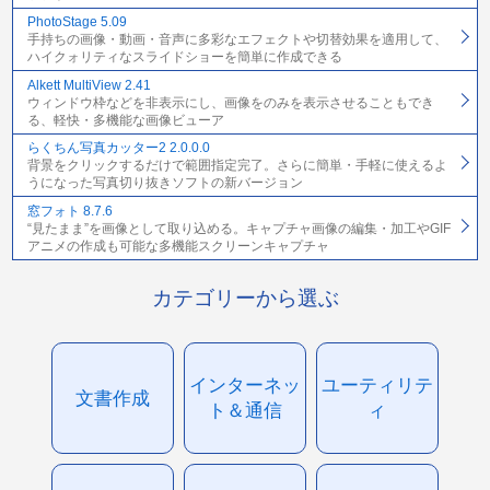
PhotoStage 5.09
手持ちの画像・動画・音声に多彩なエフェクトや切替効果を適用して、
ハイクォリティなスライドショーを簡単に作成できる
Alkett MultiView 2.41
ウィンドウ枠などを非表示にし、画像をのみを表示させることもでき
る、軽快・多機能な画像ビューア
らくちん写真カッター2 2.0.0.0
背景をクリックするだけで範囲指定完了。さらに簡単・手軽に使えるよ
うになった写真切り抜きソフトの新バージョン
窓フォト 8.7.6
“見たまま”を画像として取り込める。キャプチャ画像の編集・加工やGIF
アニメの作成も可能な多機能スクリーンキャプチャ
カテゴリーから選ぶ
インターネッ
ユーティリテ
文書作成
ト＆通信
ィ