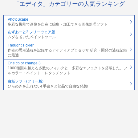
「エディタ」カテゴリーの人気ランキング
PhotoScape
多彩な機能で画像を自在に編集・加工できる画像処理ソフト
あずあーと2 フリーウェア版
ムダを省いたペイントツール
Thought Tickler
作者の思考過程を記録するアイディアプロセッサ 研究・開発の過程記録
に最適
One color change 3
1000種類を越える多数のフィルタと、多彩なエフェクトを搭載した、フ
ルカラー・ペイント・レタッチソフト
白板ソフト(フリー版)
ひらめきを忘れない! 手書きと部品で自由な発想!