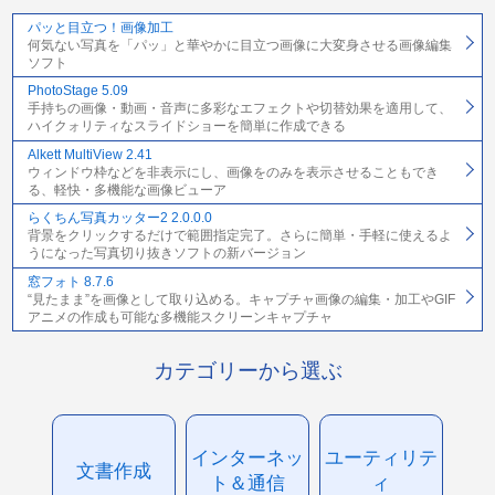
パッと目立つ！画像加工
何気ない写真を「パッ」と華やかに目立つ画像に大変身させる画像編集
ソフト
PhotoStage 5.09
手持ちの画像・動画・音声に多彩なエフェクトや切替効果を適用して、
ハイクォリティなスライドショーを簡単に作成できる
Alkett MultiView 2.41
ウィンドウ枠などを非表示にし、画像をのみを表示させることもでき
る、軽快・多機能な画像ビューア
らくちん写真カッター2 2.0.0.0
背景をクリックするだけで範囲指定完了。さらに簡単・手軽に使えるよ
うになった写真切り抜きソフトの新バージョン
窓フォト 8.7.6
“見たまま”を画像として取り込める。キャプチャ画像の編集・加工やGIF
アニメの作成も可能な多機能スクリーンキャプチャ
カテゴリーから選ぶ
インターネッ
ユーティリテ
文書作成
ト＆通信
ィ