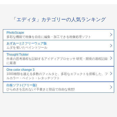
「エディタ」カテゴリーの人気ランキング
PhotoScape
多彩な機能で画像を自在に編集・加工できる画像処理ソフト
あずあーと2 フリーウェア版
ムダを省いたペイントツール
Thought Tickler
作者の思考過程を記録するアイディアプロセッサ 研究・開発の過程記録
に最適
One color change 3
1000種類を越える多数のフィルタと、多彩なエフェクトを搭載した、フ
ルカラー・ペイント・レタッチソフト
白板ソフト(フリー版)
ひらめきを忘れない! 手書きと部品で自由な発想!