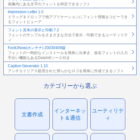
画像内にある文字のフォントを特定できるソフト
Impression Letter 1.0
ドラッグ＆ドロップで他アプリケーションにフォント情報をコピーでき
るフォントビューア
フォント見本の表示と印刷 7.2
フォントのサンプルをさまざまな方法で表示・印刷できるユーティリテ
ィ
FontUNow(ホンチナ) 20030409版
フォントの一時的なインストールを簡単に出来き、仮名フォントの入力
手伝い機能もあるDelphi6ソース付き
Caption Generator 1.10
アンチエイリアス処理された滑らかなロゴを簡単に作成できるソフト
カテゴリーから選ぶ
インターネッ
ユーティリテ
文書作成
ト＆通信
ィ