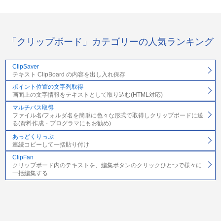
「クリップボード」カテゴリーの人気ランキング
ClipSaver
テキスト ClipBoard の内容を出し入れ保存
ポイント位置の文字列取得
画面上の文字情報をテキストとして取り込む(HTML対応)
マルチパス取得
ファイル名/フォルダ名を簡単に色々な形式で取得しクリップボードに送
る(資料作成・プログラマにもお勧め)
あっどくりっぷ
連続コピーして一括貼り付け
ClipFan
クリップボード内のテキストを、編集ボタンのクリックひとつで様々に
一括編集する