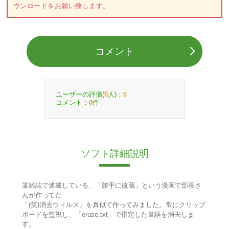
ウンロードをお願い致します。
コメント
ユーザーの評価(
人)：
0
0
コメント：
件
0
ソフト詳細説明
某雑誌で連載している、「勝手に改蔵」という漫画で部長さ
んが作ってた
「(笑)消去ウィルス」を真似て作ってみました。常にクリップ
ボードを監視し、「erase.txt」で指定した単語を消去しま
す。