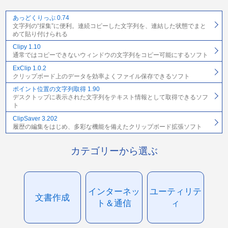
あっどくりっぷ 0.74
文字列の“採集”に便利。連続コピーした文字列を、連結した状態でまと
めて貼り付けられる
Clipy 1.10
通常ではコピーできないウィンドウの文字列をコピー可能にするソフト
ExClip 1.0.2
クリップボード上のデータを効率よくファイル保存できるソフト
ポイント位置の文字列取得 1.90
デスクトップに表示された文字列をテキスト情報として取得できるソフ
ト
ClipSaver 3.202
履歴の編集をはじめ、多彩な機能を備えたクリップボード拡張ソフト
カテゴリーから選ぶ
インターネッ
ユーティリテ
文書作成
ト＆通信
ィ