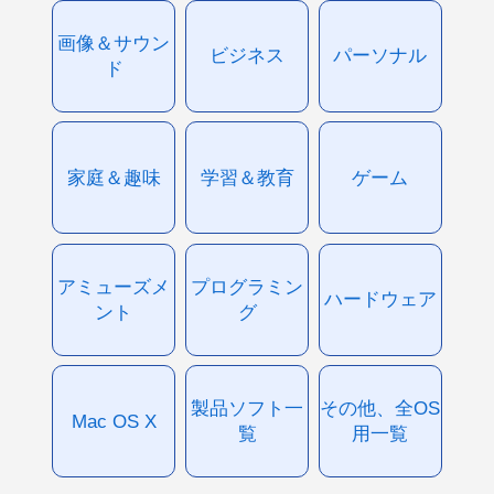
画像＆サウン
ビジネス
パーソナル
ド
家庭＆趣味
学習＆教育
ゲーム
アミューズメ
プログラミン
ハードウェア
ント
グ
製品ソフト一
その他、全OS
Mac OS X
覧
用一覧