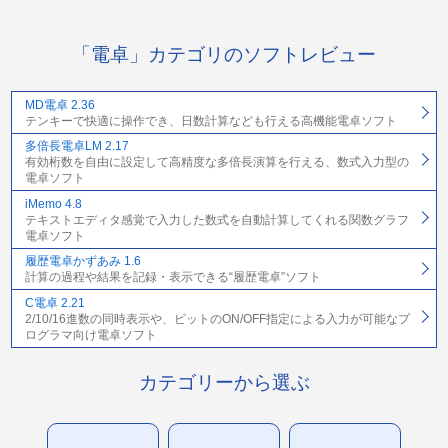
「電卓」カテゴリのソフトレビュー
MD電卓 2.36
テンキーで快適に操作でき、日数計算なども行える高機能電卓ソフト
多倍長電卓LM 2.17
有効桁数を自由に設定して高精度な多倍長演算を行える、数式入力型の
電卓ソフト
iMemo 4.8
テキストエディタ感覚で入力した数式を自動計算してくれる関数グラフ
電卓ソフト
履歴電卓かずあみ 1.6
計算の過程や結果を記録・表示できる“履歴電卓”ソフト
C電卓 2.21
2/10/16進数の同時表示や、ビットのON/OFF指定による入力が可能なプ
ログラマ向け電卓ソフト
カテゴリーから選ぶ