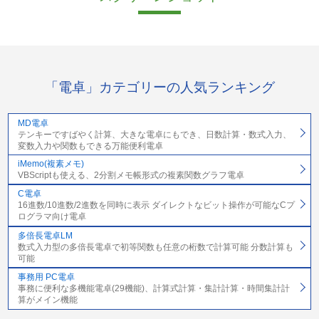
「電卓」カテゴリーの人気ランキング
MD電卓
テンキーですばやく計算、大きな電卓にもでき、日数計算・数式入力、
変数入力や関数もできる万能便利電卓
iMemo(複素メモ)
VBScriptも使える、2分割メモ帳形式の複素関数グラフ電卓
C電卓
16進数/10進数/2進数を同時に表示 ダイレクトなビット操作が可能なCプ
ログラマ向け電卓
多倍長電卓LM
数式入力型の多倍長電卓で初等関数も任意の桁数で計算可能 分数計算も
可能
事務用 PC電卓
事務に便利な多機能電卓(29機能)、計算式計算・集計計算・時間集計計
算がメイン機能