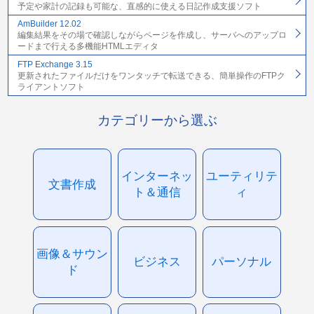
予定や家計の記録も可能な、直感的に使える日記作成支援ソフト
AmBuilder 12.02
編集結果をその場で確認しながらページを作成し、サーバへのアップロ
ードまで行える多機能HTMLエディタ
FTP Exchange 3.15
更新されたファイルだけをワンタッチで転送できる、簡単操作のFTPク
ライアントソフト
カテゴリーから選ぶ
インターネッ
ユーティリテ
文書作成
ト＆通信
ィ
画像＆サウン
ビジネス
パーソナル
ド