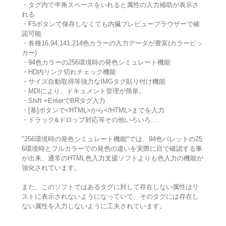
・タグ内で半角スペースをいれると属性の入力補助が表示さ
れる
・F5ボタンで保存しなくても内臓プレビューブラウザーで確
認可能
・各種16,94,141,214色カラーの入力データが豊富(カラーピッ
カー)
・94色カラーの256環境時の発色シミュレート機能
・HD内リンク切れチェック機能
・サイズ自動取得等強力なIMGタグ貼り付け機能
・MDIにより、ドキュメント管理が簡単。
・Shift +EnterでBRタグ入力
・[基]ボタンで<HTML>から</HTML>までを入力
・ドラック&ドロップ対応等その他いろいろ...
"256環境時の発色シミュレート機能"では、94色パレットの25
6環境時とフルカラーでの発色の違いを実際に目で確認する事
が出来、通常のHTML色入力支援ソフトよりも色入力の機能が
強化されています。
また、このソフトではあるタグに対して存在しない属性はリ
ストに表示されないようになっていて、そのタグには存在し
ない属性を入力しないように工夫されています。