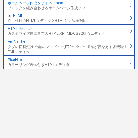
ホームページ作成ソフト Sitehina
ブロックを組み合わせるホームページ作成ソフト
ez-HTML
次世代対応HTMLエディタ XHTMLにも完全対応
HTML Project2
カスタマイズ自由自在のHTML/XHTML/CSS2対応エディタ
AmBuilder
タブの切替だけで編集,プレビュー,FTPの全ての操作が行なえる多機能H
TMLエディタ
PicoHtml
カラーリング表示付きHTMLエディタ