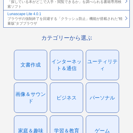
「探している本がどこで入手・閲覧できるか」を調べられる書籍専用検
索ソフト
Lunascape Lite 4.0.1
ブラウザの強制終了を回避する「クラッシュ防止」機能が搭載された“軽
量版”タブブラウザ
カテゴリーから選ぶ
インターネッ
ユーティリテ
文書作成
ト＆通信
ィ
画像＆サウン
ビジネス
パーソナル
ド
家庭＆趣味
学習＆教育
ゲーム