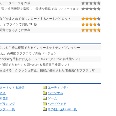
てデータベースを作成
 賢い巡回機能を搭載し、最適な経路で欲しいファイルを
などをまとめてダウンロードするオートパイロット
て、オフラインで閲覧 GUI版
閲覧できるように保存
ャンネルを手軽に視聴できるインターネットテレビプレイヤー
加された、高機能タブブラウザの新バージョン
Web検索を手軽に行える、ツールバータイプの多機能ソフト
手・閲覧できるか」を調べられる書籍専用検索ソフト
を回避する「クラッシュ防止」機能が搭載された“軽量版”タブブラウザ
ターネット＆通信
ユーティリティ
ネス
パーソナル
＆教育
ゲーム
グラミング
ハードウェア
ソフト一覧
その他、全OS用一覧