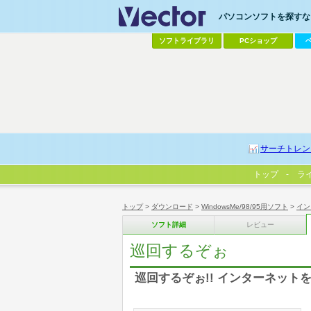
パソコンソフトを探すなら
ソフトライブラリ
PCショップ
サーチトレン
トップ
ラ
トップ
>
ダウンロード
>
WindowsMe/98/95用ソフト
>
イン
ソフト詳細
レビュー
巡回するぞぉ
巡回するぞぉ!! インターネット