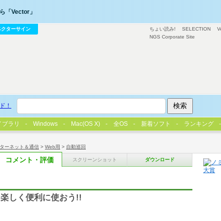
「Vector」
ベクターサイン
ちょい読み!
SELECTION
V
NGS Corporate Site
ド！
イブラリ
Windows
Mac(OS X)
全OS
新着ソフト
ランキング
ターネット＆通信
>
Web用
>
自動巡回
コメント・評価
スクリーンショット
ダウンロード
を楽しく便利に使おう!!