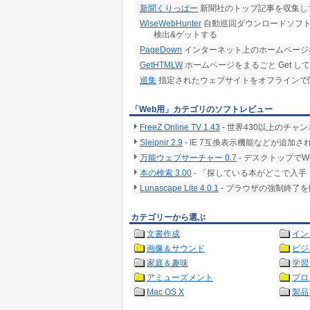
新聞くりっぱー
新聞社のトップ記事を収集し
WiseWebHunter
自動巡回ダウンロードソフト
検出&ゲットする
PageDown
インターネット上のホームページ
GetHTMLW
ホームページをまるごと Get し
巡集
指定されたウェブサイトをオフラインで
「Web用」カテゴリのソフトレビュー
FreeZ Online TV 1.43
- 世界430以上のチ
Sleipnir 2.9
- IE 7互換表示機能などが追
万能ウェブサーチャー 0.7
- デスクトップで
本の検索 3.00
- 「探している本がどこで入
Lunascape Lite 4.0.1
- ブラウザの強制終了
カテゴリーから選ぶ
文書作成
イン
画像＆サウンド
ビジ
家庭＆趣味
学習
アミューズメント
プロ
Mac OS X
製品