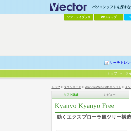
パソコンソフトを探すなら
ソフトライブラリ
PCショップ
サーチトレン
トップ
ラ
トップ
>
ダウンロード
>
WindowsMe/98/95用ソフト
>
イン
ソフト詳細
レビュー
Kyanyo Kyanyo Free
動くエクスプローラ風ツリー構造