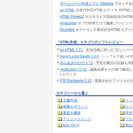
ホームページ作成ソフト Sitehina
ブロックを
ez-HTML
次世代対応HTMLエディタ XHTM
HTML Project2
カスタマイズ自由自在のHTML/
AmBuilder
タブの切替だけで編集,プレビュー,
PicoHtml
カラーリング表示付きHTMLエディ
「HTML作成」カテゴリのソフトレビュー
ez-HTML 7.71
- 文法仕様に則った“正しいペ
Xenu's Link Sleuth 1.3.8
- シンプルで使いや
ゆらめきのひび 1.71
- 予定や家計の記録も
AmBuilder 12.02
- 編集結果をその場で確認
Lエディタ
FTP Exchange 3.15
- 更新されたファイルだ
カテゴリーから選ぶ
文書作成
イン
画像＆サウンド
ビジ
家庭＆趣味
学習
アミューズメント
プロ
Mac OS X
製品