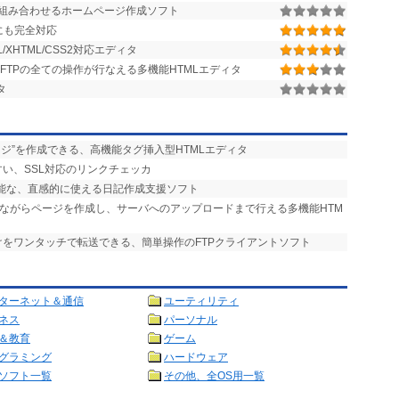
組み合わせるホームページ作成ソフト
Lにも完全対応
XHTML/CSS2対応エディタ
FTPの全ての操作が行なえる多機能HTMLエディタ
タ
ージ”を作成できる、高機能タグ挿入型HTMLエディタ
すい、SSL対応のリンクチェッカ
可能な、直感的に使える日記作成支援ソフト
しながらページを作成し、サーバへのアップロードまで行える多機能HTM
けをワンタッチで転送できる、簡単操作のFTPクライアントソフト
ターネット＆通信
ユーティリティ
ネス
パーソナル
＆教育
ゲーム
グラミング
ハードウェア
ソフト一覧
その他、全OS用一覧