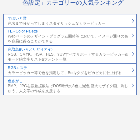
「色設定」カテゴリーの人気ランキング
すぽいと君
色名まで分かってしまうスタイリッシュなカラーピッカー
FE - Color Palette
Webページのデザイン・プログラム開発等において、イメージ通りの色
を容易に得ることができる
色取鳥i(いろとりどりアイ)
RGB、CMYK、HSV、HLS、YUVすべてサポートするカラーピッカー&i
モード絵文字リスト&フォント一覧
RGBエステ
カラーピッカー等で色を指定して，Bodyタグをピカピカに仕上げる
色さがし
BMP、JPGを誤差拡散法でDOS時代の8色に減色 巨大モザイク画、刺し
ゅう、人文字の作成を支援する