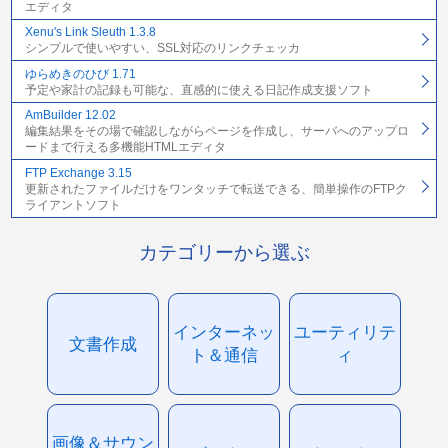
エディタ
Xenu's Link Sleuth 1.3.8
シンプルで使いやすい、SSL対応のリンクチェッカ
ゆらめきのひび 1.71
予定や家計の記録も可能な、直感的に使える日記作成支援ソフト
AmBuilder 12.02
編集結果をその場で確認しながらページを作成し、サーバへのアップロ
ードまで行える多機能HTMLエディタ
FTP Exchange 3.15
更新されたファイルだけをワンタッチで転送できる、簡単操作のFTPク
ライアントソフト
カテゴリーから選ぶ
インターネッ
ユーティリテ
文書作成
ト＆通信
ィ
画像＆サウン