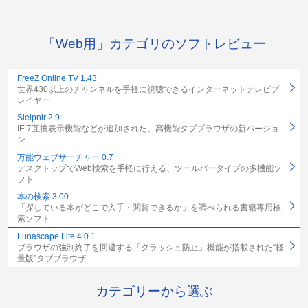
「Web用」カテゴリのソフトレビュー
FreeZ Online TV 1.43
世界430以上のチャンネルを手軽に視聴できるインターネットテレビプ
レイヤー
Sleipnir 2.9
IE 7互換表示機能などが追加された、高機能タブブラウザの新バージョ
ン
万能ウェブサーチャー 0.7
デスクトップでWeb検索を手軽に行える、ツールバータイプの多機能ソ
フト
本の検索 3.00
「探している本がどこで入手・閲覧できるか」を調べられる書籍専用検
索ソフト
Lunascape Lite 4.0.1
ブラウザの強制終了を回避する「クラッシュ防止」機能が搭載された“軽
量版”タブブラウザ
カテゴリーから選ぶ