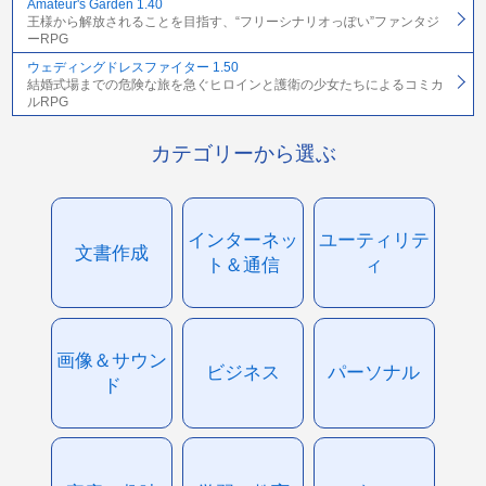
Amateur's Garden 1.40
王様から解放されることを目指す、“フリーシナリオっぽい”ファンタジ
ーRPG
ウェディングドレスファイター 1.50
結婚式場までの危険な旅を急ぐヒロインと護衛の少女たちによるコミカ
ルRPG
カテゴリーから選ぶ
インターネッ
ユーティリテ
文書作成
ト＆通信
ィ
画像＆サウン
ビジネス
パーソナル
ド