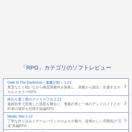
「RPG」カテゴリのソフトレビュー
Gate In The Darkness～逢魔が刻～ 1.21
悪霊などと戦いながら幽霊屋敷内を探索し、屋敷から脱出・生還するオ
カルトホラーRPG
終わり逝く星のクドリャフカ 1.13
最終戦争で荒廃した惑星を舞台に、隻腕の男と一体のアンドロイドとが
約束の場所を目指す短編RPG
Mystic Star 1.12
丁寧な作り込みとゲームバランスのよさが魅力。昔懐かしい雰囲気の“王
道”長編RPG