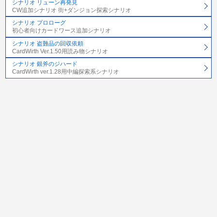
シナリオ リューン再発見
CW追加シナリオ 街+ダンジョン探索シナリオ
シナリオ プロローグ
初心者向けカードワース追加シナリオ
シナリオ 盗難品の回収依頼
CardWirth Ver.1.50用読み物シナリオ
シナリオ 銀斧のジハード
CardWirth ver.1.28用中編探索系シナリオ