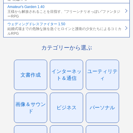
Amateur's Garden 1.40
王様から解放されることを目指す、“フリーシナリオっぽい”ファンタジ
ーRPG
ウェディングドレスファイター 1.50
結婚式場までの危険な旅を急ぐヒロインと護衛の少女たちによるコミカ
ルRPG
カテゴリーから選ぶ
インターネッ
ユーティリテ
文書作成
ト＆通信
ィ
画像＆サウン
ビジネス
パーソナル
ド