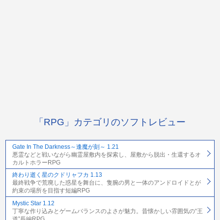
「RPG」カテゴリのソフトレビュー
Gate In The Darkness～逢魔が刻～ 1.21
悪霊などと戦いながら幽霊屋敷内を探索し、屋敷から脱出・生還するオ
カルトホラーRPG
終わり逝く星のクドリャフカ 1.13
最終戦争で荒廃した惑星を舞台に、隻腕の男と一体のアンドロイドとが
約束の場所を目指す短編RPG
Mystic Star 1.12
丁寧な作り込みとゲームバランスのよさが魅力。昔懐かしい雰囲気の“王
道”長編RPG