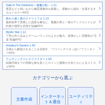
Gate In The Darkness～逢魔が刻～ 1.21
悪霊などと戦いながら幽霊屋敷内を探索し、屋敷から脱出・生還するオ
カルトホラーRPG
終わり逝く星のクドリャフカ 1.13
最終戦争で荒廃した惑星を舞台に、隻腕の男と一体のアンドロイドとが
約束の場所を目指す短編RPG
Mystic Star 1.12
丁寧な作り込みとゲームバランスのよさが魅力。昔懐かしい雰囲気の“王
道”長編RPG
Amateur's Garden 1.40
王様から解放されることを目指す、“フリーシナリオっぽい”ファンタジ
ーRPG
ウェディングドレスファイター 1.50
結婚式場までの危険な旅を急ぐヒロインと護衛の少女たちによるコミカ
ルRPG
カテゴリーから選ぶ
インターネッ
ユーティリテ
文書作成
ト＆通信
ィ