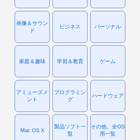
画像＆サウン
ビジネス
パーソナル
ド
家庭＆趣味
学習＆教育
ゲーム
アミューズメ
プログラミン
ハードウェア
ント
グ
製品ソフト一
その他、全OS
Mac OS X
覧
用一覧