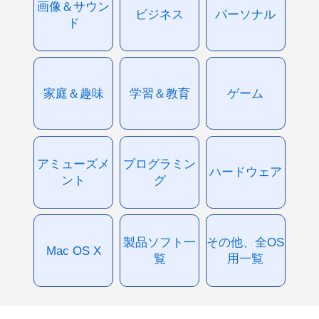
画像＆サウン
ビジネス
パーソナル
ド
家庭＆趣味
学習＆教育
ゲーム
アミューズメ
プログラミン
ハードウェア
ント
グ
製品ソフト一
その他、全OS
Mac OS X
覧
用一覧