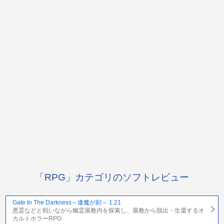
「RPG」カテゴリのソフトレビュー
Gate In The Darkness～逢魔が刻～ 1.21
悪霊などと戦いながら幽霊屋敷内を探索し、屋敷から脱出・生還するオ
カルトホラーRPG