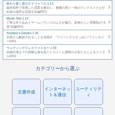
終わり逝く星のクドリャフカ 1.13
最終戦争で荒廃した惑星を舞台に、隻腕の男と一体のアンドロイドとが
約束の場所を目指す短編RPG
Mystic Star 1.12
丁寧な作り込みとゲームバランスのよさが魅力。昔懐かしい雰囲気の“王
道”長編RPG
Amateur's Garden 1.40
王様から解放されることを目指す、“フリーシナリオっぽい”ファンタジ
ーRPG
ウェディングドレスファイター 1.50
結婚式場までの危険な旅を急ぐヒロインと護衛の少女たちによるコミカ
ルRPG
カテゴリーから選ぶ
インターネッ
ユーティリテ
文書作成
ト＆通信
ィ