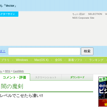
「Vector」
ベクターサイン
ちょい読み!
SELECTION
V
NGS Corporate Site
ド！
イブラリ
Windows
Mac(OS X)
全OS
新着ソフト
ランキング
ム
>
RPG
>
CardWirth
コメント・評価
スクリーンショット
ダウンロード
 闇の魔剣
6レベルでこせたら凄い!!