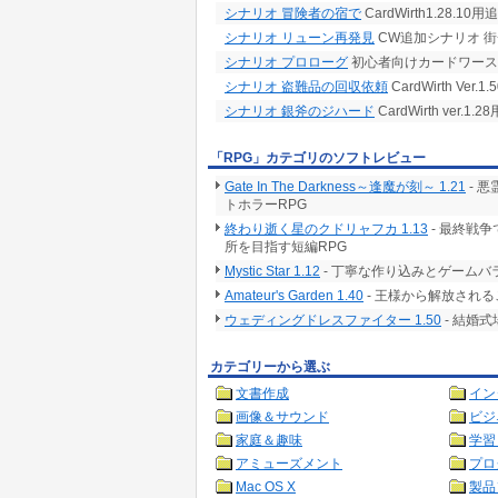
シナリオ 冒険者の宿で
CardWirth1.28.1
シナリオ リューン再発見
CW追加シナリオ 
シナリオ プロローグ
初心者向けカードワース
シナリオ 盗難品の回収依頼
CardWirth Ve
シナリオ 銀斧のジハード
CardWirth ver
「RPG」カテゴリのソフトレビュー
Gate In The Darkness～逢魔が刻～ 1.21
- 
トホラーRPG
終わり逝く星のクドリャフカ 1.13
- 最終戦
所を目指す短編RPG
Mystic Star 1.12
- 丁寧な作り込みとゲームバ
Amateur's Garden 1.40
- 王様から解放される
ウェディングドレスファイター 1.50
- 結婚
カテゴリーから選ぶ
文書作成
イン
画像＆サウンド
ビジ
家庭＆趣味
学習
アミューズメント
プロ
Mac OS X
製品