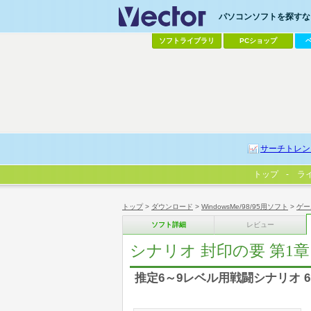
パソコンソフトを探すなら
ソフトライブラリ
PCショップ
サーチトレン
トップ
ラ
トップ
>
ダウンロード
>
WindowsMe/98/95用ソフト
>
ゲー
ソフト詳細
レビュー
シナリオ 封印の要 第1章
推定6～9レベル用戦闘シナリオ 