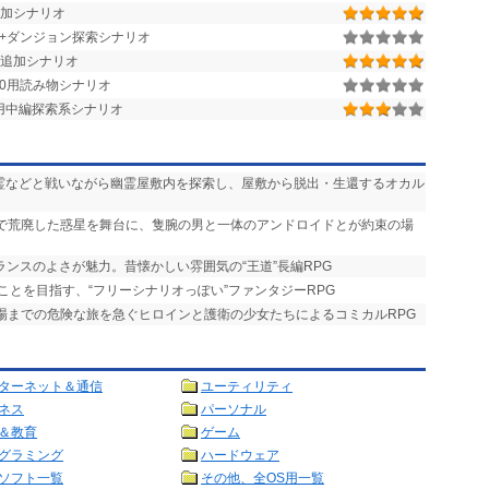
0用追加シナリオ
街+ダンジョン探索シナリオ
追加シナリオ
r.1.50用読み物シナリオ
.1.28用中編探索系シナリオ
悪霊などと戦いながら幽霊屋敷内を探索し、屋敷から脱出・生還するオカル
争で荒廃した惑星を舞台に、隻腕の男と一体のアンドロイドとが約束の場
ランスのよさが魅力。昔懐かしい雰囲気の“王道”長編RPG
ことを目指す、“フリーシナリオっぽい”ファンタジーRPG
式場までの危険な旅を急ぐヒロインと護衛の少女たちによるコミカルRPG
ターネット＆通信
ユーティリティ
ネス
パーソナル
＆教育
ゲーム
グラミング
ハードウェア
ソフト一覧
その他、全OS用一覧