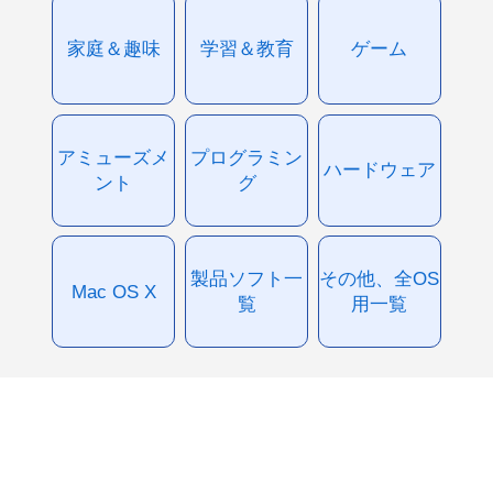
家庭＆趣味
学習＆教育
ゲーム
アミューズメ
プログラミン
ハードウェア
ント
グ
製品ソフト一
その他、全OS
Mac OS X
覧
用一覧