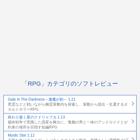
「RPG」カテゴリのソフトレビュー
Gate In The Darkness～逢魔が刻～ 1.21
悪霊などと戦いながら幽霊屋敷内を探索し、屋敷から脱出・生還するオ
カルトホラーRPG
終わり逝く星のクドリャフカ 1.13
最終戦争で荒廃した惑星を舞台に、隻腕の男と一体のアンドロイドとが
約束の場所を目指す短編RPG
Mystic Star 1.12