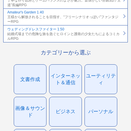
丁寧な作り込みとゲームバランスのよさが魅力。昔懐かしい雰囲気の“王
道”長編RPG
Amateur's Garden 1.40
王様から解放されることを目指す、“フリーシナリオっぽい”ファンタジ
ーRPG
ウェディングドレスファイター 1.50
結婚式場までの危険な旅を急ぐヒロインと護衛の少女たちによるコミカ
ルRPG
カテゴリーから選ぶ
インターネッ
ユーティリテ
文書作成
ト＆通信
ィ
画像＆サウン
ビジネス
パーソナル
ド